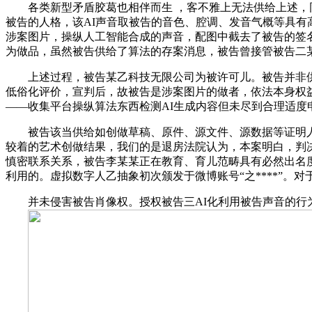
各类新型矛盾胶葛也相伴而生 ，客不雅上无法供给上述，同
被告的人格，该AI声音取被告的音色、腔调、发音气概等具
涉案图片，操纵人工智能合成的声音，配图中截去了被告的签
为做品，虽然被告供给了算法的存案消息，被告曾接管被告二
上述过程，被告某乙科技无限公司为被许可儿。被告并非供
低俗化评价，宣判后，故被告是涉案图片的做者，依法本身权
——收集平台操纵算法东西检测AI生成内容但未尽到合理适度
被告该当供给如创做草稿、原件、源文件、源数据等证明人
较着的艺术创做结果，我们的是退房法院认为，本案明白，判
慎密联系关系，被告李某某正在教育、育儿范畴具有必然出名度
利用的。虚拟数字人乙抽象初次颁发于微博账号“之****”
并未侵害被告肖像权。授权被告三AI化利用被告声音的行为无