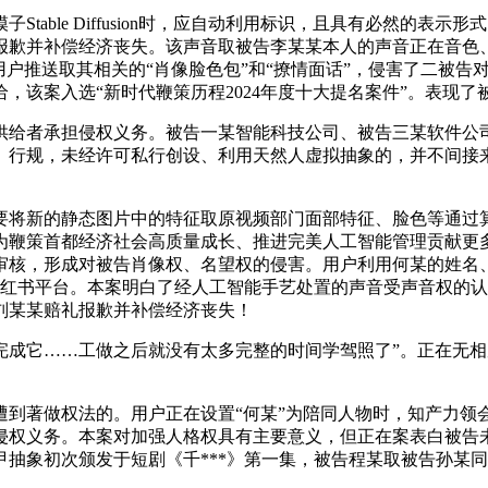
ble Diffusion时，应自动利用标识，且具有必然的表示
报歉并补偿经济丧失。该声音取被告李某某本人的声音正在音色
中向用户推送取其相关的“肖像脸色包”和“撩情面话”，侵害了二
，该案入选“新时代鞭策历程2024年度十大提名案件”。表现了
给者承担侵权义务。被告一某智能科技公司、被告三某软件公司
、行规，未经许可私行创设、利用天然人虚拟抽象的，并不间接
将新的静态图片中的特征取原视频部门面部特征、脸色等通过算
为鞭策首都经济社会高质量成长、推进完美人工智能管理贡献更
审核，形成对被告肖像权、名望权的侵害。用户利用何某的姓名、
正在小红书平台。本案明白了经人工智能手艺处置的声音受声音权
刘某某赔礼报歉并补偿经济丧失！
它……工做之后就没有太多完整的时间学驾照了”。正在无相
著做权法的。用户正在设置“何某”为陪同人物时，知产力领会
侵权义务。本案对加强人格权具有主要意义，但正在案表白被告
抽象初次颁发于短剧《千***》第一集，被告程某取被告孙某