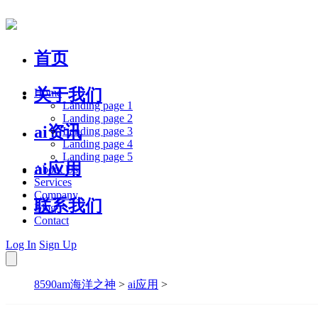
首页
关于我们
Home
Landing page 1
Landing page 2
ai资讯
Landing page 3
Landing page 4
Landing page 5
ai应用
About Us
Services
Company
联系我们
Blog
Contact
Log In
Sign Up
8590am海洋之神
>
ai应用
>