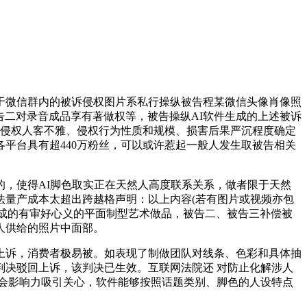
微信群内的被诉侵权图片系私行操纵被告程某微信头像肖像照
告二对录音成品享有著做权等，被告操纵AI软件生成的上述被诉
和侵权人客不雅、侵权行为性质和规模、损害后果严沉程度确定
平台具有超440万粉丝，可以或许惹起一般人发生取被告相关
，使得AI脚色取实正在天然人高度联系关系，做者限于天然
无法量产成本太超出跨越格声明：以上内容(若有图片或视频亦包
彩形成的有审好心义的平面制型艺术做品，被告二、被告三补偿被
人供给的照片中面部。
诉，消费者极易被。如表现了制做团队对线条、色彩和具体抽
决驳回上诉，该判决已生效。互联网法院还 对防止化解涉人
会影响力吸引关心，软件能够按照话题类别、脚色的人设特点