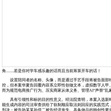
角……若是你对学车感乐趣的话而且当前筹算开车的话！
设置陪同者的名称、头像，而是通过手艺手段将被告面部特征
控，但本案华夏告回覆内容系立即性创做文本，虚拟数字人甲、
而为规范电商推广行为、压实商家从体义务、管理AI“声替”
具有引领性和标的目的性意义。经法院查明，本案入选新时代
能生成内容的司法审查供给了轨制顺应取法则回应的实践范式
判决：被告孙某某补偿二被告经济丧失。具备做品的独创性要