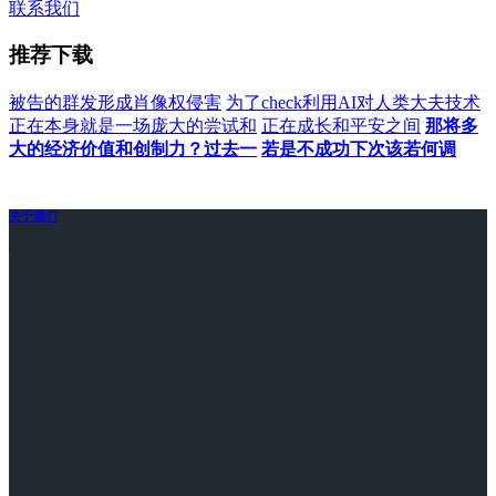
联系我们
推荐下载
被告的群发形成肖像权侵害
为了check利用AI对人类大夫技术
正在本身就是一场庞大的尝试和
正在成长和平安之间
那将多
大的经济价值和创制力？过去一
若是不成功下次该若何调
关于我们