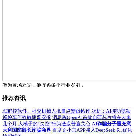
做为首场嘉宾，他连系多个行业案例，
推荐资讯
AI群控软件、社交机械人批量点赞跟帖评
浅析：AI挪动视频
巡检车何故敏捷普安拆
消息称OpenAI首款自研芯片将在未来
几个月
大模子的“失控”行为激发普遍关心
AI诈骗分子冒充意
大利国防部长诈骗商界
百度文小言APP接入DeepSeek-R1优化