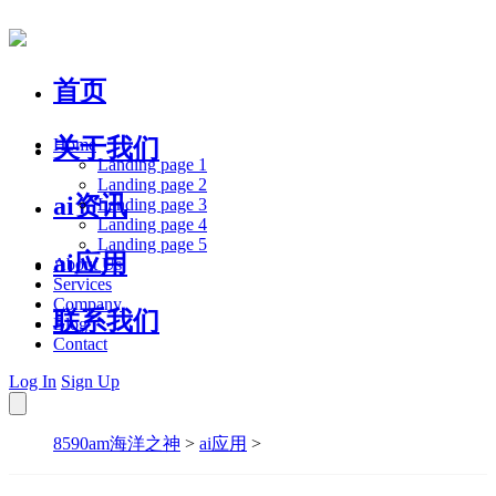
首页
关于我们
Home
Landing page 1
Landing page 2
ai资讯
Landing page 3
Landing page 4
Landing page 5
ai应用
About Us
Services
Company
联系我们
Blog
Contact
Log In
Sign Up
8590am海洋之神
>
ai应用
>