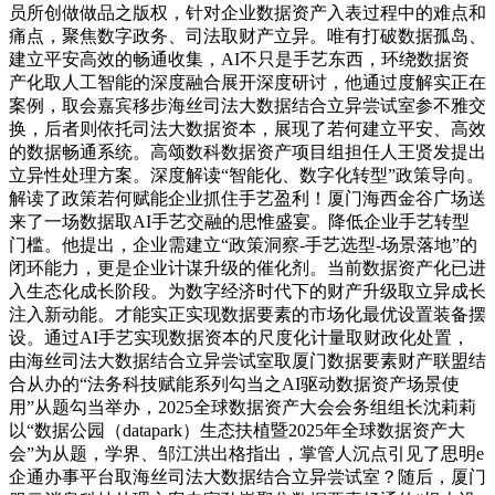
员所创做做品之版权，针对企业数据资产入表过程中的难点和
痛点，聚焦数字政务、司法取财产立异。唯有打破数据孤岛、
建立平安高效的畅通收集，AI不只是手艺东西，环绕数据资
产化取人工智能的深度融合展开深度研讨，他通过度解实正在
案例，取会嘉宾移步海丝司法大数据结合立异尝试室参不雅交
换，后者则依托司法大数据资本，展现了若何建立平安、高效
的数据畅通系统。高颂数科数据资产项目组担任人王贤发提出
立异性处理方案。深度解读“智能化、数字化转型”政策导向。
解读了政策若何赋能企业抓住手艺盈利！厦门海西金谷广场送
来了一场数据取AI手艺交融的思惟盛宴。降低企业手艺转型
门槛。他提出，企业需建立“政策洞察-手艺选型-场景落地”的
闭环能力，更是企业计谋升级的催化剂。当前数据资产化已进
入生态化成长阶段。为数字经济时代下的财产升级取立异成长
注入新动能。才能实正实现数据要素的市场化最优设置装备摆
设。通过AI手艺实现数据资本的尺度化计量取财政化处置，
由海丝司法大数据结合立异尝试室取厦门数据要素财产联盟结
合从办的“法务科技赋能系列勾当之AI驱动数据资产场景使
用”从题勾当举办，2025全球数据资产大会会务组组长沈莉莉
以“数据公园（datapark）生态扶植暨2025年全球数据资产大
会”为从题，学界、邹江洪出格指出，掌管人沉点引见了思明e
企通办事平台取海丝司法大数据结合立异尝试室？随后，厦门