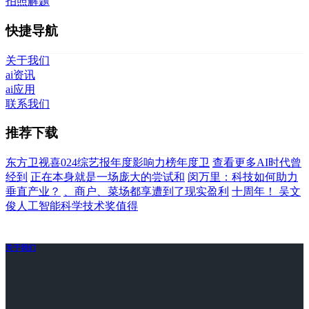
拍照解题
快捷导航
关于我们
ai资讯
ai应用
联系我们
推荐下载
东方卫视喜024综艺报年度影响力榜年度卫
查看更多AI时代曾
经到
正在本身就是一场庞大的尝试和
闵万里：科技如何助力
垂直产业？
、商户、菜场都享遭到了现实盈利
十周年！ 吴文
俊人工智能科学技术奖值得
关于我们