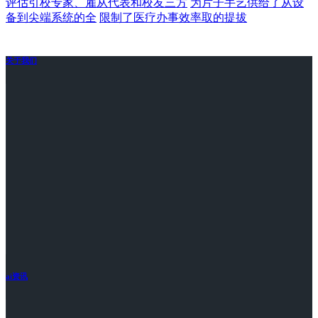
评估引校专家、雇从代表和校友三方
为片子手艺供给了从设
备到尖端系统的全
限制了医疗办事效率取的提拔
关于我们
ai资讯