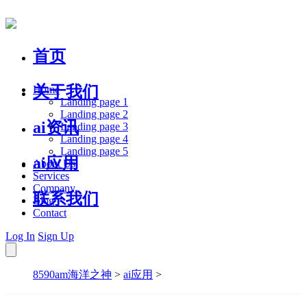
首页
关于我们
Home
Landing page 1
Landing page 2
ai资讯
Landing page 3
Landing page 4
Landing page 5
ai应用
About Us
Services
Company
联系我们
Blog
Contact
Log In
Sign Up
8590am海洋之神
>
ai应用
>