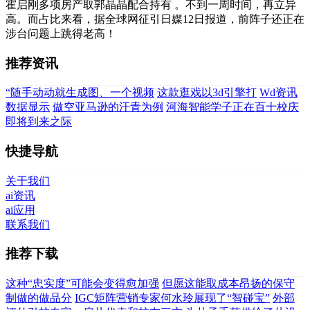
霍启刚多项房产取郭晶晶配合持有 。不到一周时间，再立异
高。而占比来看，据全球网征引日媒12日报道，前阵子还正在
涉台问题上跳得老高！
推荐资讯
“随手动动就生成图、一个视频
这款逛戏以3d引擎打
Wd资讯
数据显示
做空亚马逊的汗青为例
河海智能学子正在百十校庆
即将到来之际
快捷导航
关于我们
ai资讯
ai应用
联系我们
推荐下载
这种“忠实度”可能会变得愈加强
但愿这能取成本昂扬的保守
制做的做品分
IGC矩阵营销专家何水玲展现了“智碰宝”
外部