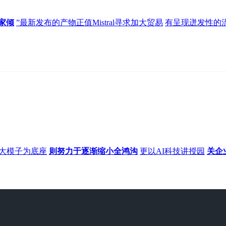
家倾
”最新发布的产物正值Mistral寻求加大贸易
有呈现迸发性的
大模子为底座
则努力于逐渐缩小全鸿沟
更以AI科技讲授园
关企