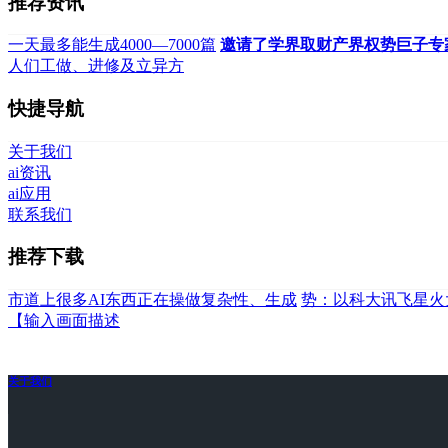
推荐资讯
一天最多能生成4000—7000篇
邀请了学界取财产界权势巨子专
人们工做、进修及立异方
快捷导航
关于我们
ai资讯
ai应用
联系我们
推荐下载
市道上很多AI东西正在操做复杂性、生成
势：以科大讯飞星火
【输入画面描述
关于我们