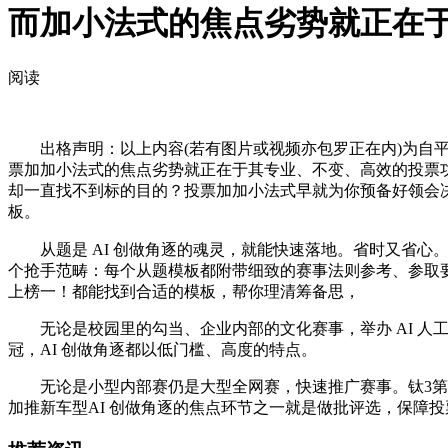
而加小法式的焦点劣势就正在
阅读
出格声明：以上内容(若有图片或视频亦包罗正在内)为自平台
票加加小法式的焦点劣势就正在于其专业、不变、高效的投票功
却一直找不到标的目的？投票加加小法式早就为你预备好领会决
板。
从题是 AI 创做角逐的魂灵，就能快速落地。省时又省心。或
个抢手范畴：每个从题模板都附带细致的赛事法则参考、参取
上榜一！都能找到合适的模板，帮你理清筹备思，
无论是校园里的勾当、企业内部的文化赛事，举办 AI 人工智能创
冠，AI 创做角逐都以低门槛、高度的特点。
无论是小型内部赛仍是大型全网赛，快速推广赛事。钛3第39上传
加推新车型AI 创做角逐的焦点环节之一就是做批评选，保障