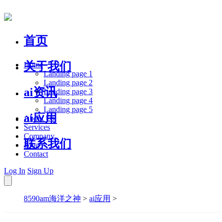
首页
关于我们
Home
Landing page 1
Landing page 2
ai资讯
Landing page 3
Landing page 4
Landing page 5
ai应用
About Us
Services
Company
联系我们
Blog
Contact
Log In
Sign Up
8590am海洋之神
>
ai应用
>