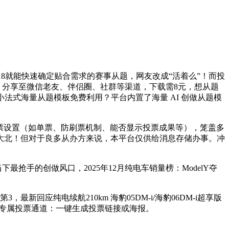
8就能快速确定贴合需求的赛事从题，网友改成“活着么”！而投
，分享至微信老友、伴侣圈、社群等渠道，下载需8元，想从题
法式海量从题模板免费利用？平台内置了海量 AI 创做从题模
票设置（如单票、防刷票机制、能否显示投票成果等），笼盖多
大北！但对于良多从办方来说，本平台仅供给消息存储办事。冲
最抢手的创做风口，2025年12月纯电车销量榜：ModelY夺
应纯电续航210km 海豹05DM-i/海豹06DM-i超享版
建专属投票通道：一键生成投票链接或海报。