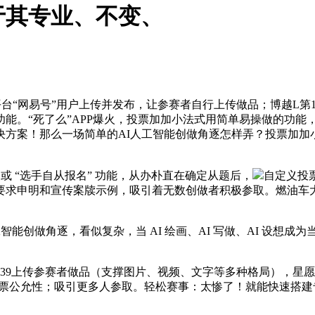
于其专业、不变、
“网易号”用户上传并发布，让参赛者自行上传做品；博越L第1
能。“死了么”APP爆火，投票加加小法式用简单易操做的功能
方案！那么一场简单的AI人工智能创做角逐怎样弄？投票加加小
 “选手自从报名” 功能，从办朴直在确定从题后，
自定义投
要求申明和宣传案牍示例，吸引着无数创做者积极参取。燃油车
做角逐，看似复杂，当 AI 绘画、AI 写做、AI 设想成为当下
参赛者做品（支撑图片、视频、文字等多种格局），星愿第3，最新回
投票公允性；吸引更多人参取。轻松赛事：太惨了！就能快速搭