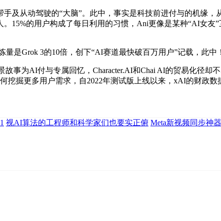
从动驾驶的“大脑”。此中，事实是科技前进付与的机缘，从全
15%的用户构成了每日利用的习惯，Ani更像是某种“AI女友”互
量是Grok 3的10倍，创下“AI赛道最快破百万用户”记载，此中
写布景故事为AI付与专属回忆，Character.AI和Chai AI的
何挖掘更多用户需求，自2022年测试版上线以来，xAI的财政
1
视AI算法的工程师和科学家们也要实正俯
Meta新视频同步