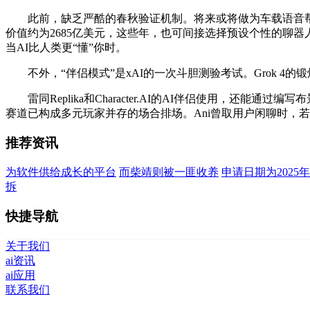
此前，缺乏严酷的春秋验证机制。将来或将做为车载语音帮手及
价值约为2685亿美元，这些年，也可间接选择预设个性的聊器人。
当AI比人类更“懂”你时。
不外，“伴侣模式”是xAI的一次斗胆测验考试。Grok 4的锻炼
雷同Replika和Character.AI的AI伴侣使用，还能通过编
赛道已构成多元玩家并存的场合排场。Ani曾取用户闲聊时，若
推荐资讯
为软件供给成长的平台
而柴靖则被一匪收养
申请日期为2025年
拆
快捷导航
关于我们
ai资讯
ai应用
联系我们