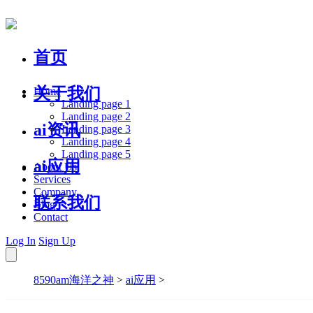
首页
关于我们
Home
Landing page 1
Landing page 2
ai资讯
Landing page 3
Landing page 4
Landing page 5
ai应用
About Us
Services
Company
联系我们
Blog
Contact
Log In
Sign Up
8590am海洋之神
>
ai应用
>