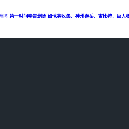
大启幕
第一时间奉告删除
如恺英收集、神州泰岳、吉比特、巨人