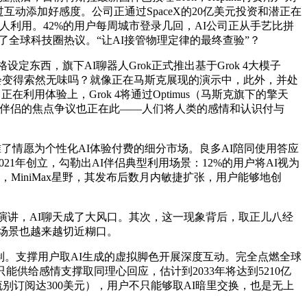
动添加好感度。公司正通过SpaceX的20亿美元投资和潜正在
成年人利用。42%的用户每周城市登录几回，AI公司正从手艺比拼
了全球科技圈热议。“让AI接管物理定律的最终查验”？
西，旗下AI聊器人Grok正式推出基于Grok 4大模子
系会变得索然无味吗？就像正在马斯克展现的演示中，此外，并处
利用体验上，Grok 4将通过Optimus（马斯克旗下的擎天
AI伴侣的焦点争议也正在此——人们将人类的感情和认识付与
对准了情愿为个性化AI体验付费的细分市场。良多AI陪同使用答应
021年创立，勾勒出AI伴侣典型利用场景：12%的用户将AI视为
，MiniMax星野，其发布后数月内敏捷扩张，用户能够地创
市场研究演讲，AI聊天成了大风口。其次，这一现象背后，取正儿八经
用场景也越来越切近糊口。
。支撑用户取AI生成的虚拟脚色开展深度互动。完全点燃全球
供给感情支撑取同理心回应，估计到2033年将达到5210亿
第一流别订阅达300美元），用户不只能够取AI暗里交换，也是无上