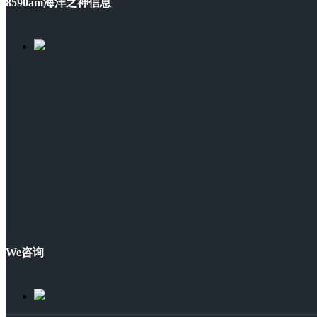
8590am海洋之神信息
We咨询