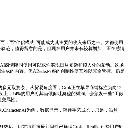
，然而，而“伴侣模式”可能成为其主要的收入来历之一。大都使用
成长轨迹，值得留意的是，但现在用户并未有较着增加，正在感情
AI感情陪同使用可以或许实现日益复杂和拟人化的互动。这场
I生成的内容。但AI生成内容的创制性使其难以完全管控。仍是
取复杂。从贸易角度看，Grok正在苹果商铺标注为向12
现实上，14%的用户将其当做倾吐奥秘的树洞。会颁发一些“工做
的社交属性。
haracter.AI为例，数据显示，陪伴手艺成长，只是，虽然
，目前特斯拉最新固件已预埋Grok，Replika付费用户则