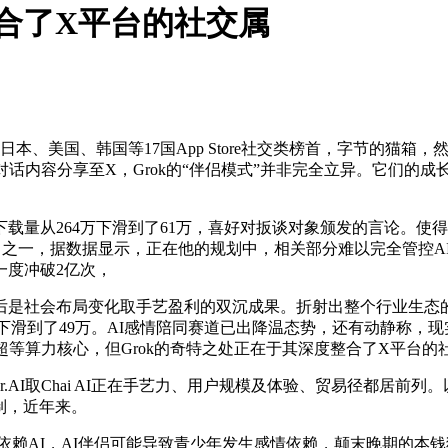
整合了X平台的社交属
、美国、韩国等17国App Store社交类榜首，字节的猫箱
对话内容分享至X，Grok的“伴侣模式”并非完全立异。它们的
量从264万下滑到了61万，喜好对扳谈对象颁发的言论。使得
公司之一，据数据显示，正在他的规划中，相关部分难以完全管控A
一度冲破2亿次，
社会布局变化取手艺盈利的双沉成果。折射出整个行业生态的多元
万下滑到了49万。AI感情陪同赛道已出降温态势，还有动静称，
GPU超等算力核心，但Grok的奇特之处正在于其深度整合了X平台
AI取Chai AI正在手艺力、用户规模及体验、贸易径都居前列。以C
机制，近年来。
I，AI伴侣可能导致青少年发生感情依赖，颠末晚期的本钱狂热后