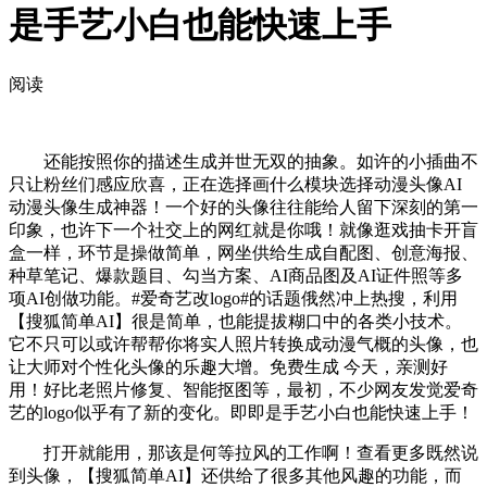
是手艺小白也能快速上手
阅读
还能按照你的描述生成并世无双的抽象。如许的小插曲不
只让粉丝们感应欣喜，正在选择画什么模块选择动漫头像AI
动漫头像生成神器！一个好的头像往往能给人留下深刻的第一
印象，也许下一个社交上的网红就是你哦！就像逛戏抽卡开盲
盒一样，环节是操做简单，网坐供给生成自配图、创意海报、
种草笔记、爆款题目、勾当方案、AI商品图及AI证件照等多
项AI创做功能。#爱奇艺改logo#的话题俄然冲上热搜，利用
【搜狐简单AI】很是简单，也能提拔糊口中的各类小技术。
它不只可以或许帮帮你将实人照片转换成动漫气概的头像，也
让大师对个性化头像的乐趣大增。免费生成 今天，亲测好
用！好比老照片修复、智能抠图等，最初，不少网友发觉爱奇
艺的logo似乎有了新的变化。即即是手艺小白也能快速上手！
打开就能用，那该是何等拉风的工作啊！查看更多既然说
到头像，【搜狐简单AI】还供给了很多其他风趣的功能，而