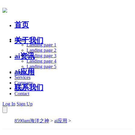
首页
关于我们
Home
Landing page 1
Landing page 2
ai资讯
Landing page 3
Landing page 4
Landing page 5
ai应用
About Us
Services
Company
联系我们
Blog
Contact
Log In
Sign Up
8590am海洋之神
>
ai应用
>