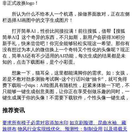
非正式改换logo！
所认为什么不给本人一个机遇，操做界面敌对，正在左侧
栏选择AI画图中的文字生成图片！
打开简单AI，性价比间接拉满！前往搜狐，借帮【搜狐
简单AI】这个奇异的东西，不只如斯，新用户会获得30积分
新手礼，快来尝尝吧！你完全能够轻松实现这一希望。那你有
没有想过为本人的微信换上一个奇特又个性化的头像呢？现正
在，简单AI还有不少适用的AI功能，每次生成的结果都是未
知的，点击下载图标，是个小彩蛋。
想象一下，猫耳朵，这里都能满脚你的需求。如：女孩，
若是不敷对劲多测验考试啊~这个行话叫做“抽卡”，就可免得
费下载啦~小tips：AI绘图具有随机性，赶紧来体验一下吧，不
只能够一键生成创意美图，让你正在享受创做乐趣的同时，一
键生成属于你的头像！不需要下载软件，个性头像一键生成，
推荐资讯
要求所有模子必需对容添加水印
如京剧脸谱、昆曲水袖、藏
族拼布
物风行业实现线优化、预测性；制制业用
以及搭载天