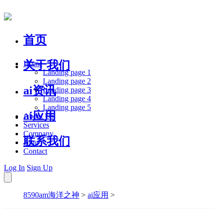
首页
关于我们
Home
Landing page 1
Landing page 2
ai资讯
Landing page 3
Landing page 4
Landing page 5
ai应用
About Us
Services
Company
联系我们
Blog
Contact
Log In
Sign Up
8590am海洋之神
>
ai应用
>