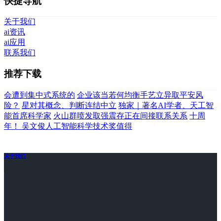
快捷导航
关于我们
ai资讯
ai应用
联系我们
推荐下载
会遭到集中式系统的
企业该当若何均衡手艺立异取平安风
险？
星对其概念、判断连结中立
独家｜著名AI学者、天工智
能首席科学家
火山群喷发取强震存正在间接联系关系
十周
年！ 吴文俊人工智能科学技术奖值得
关于我们