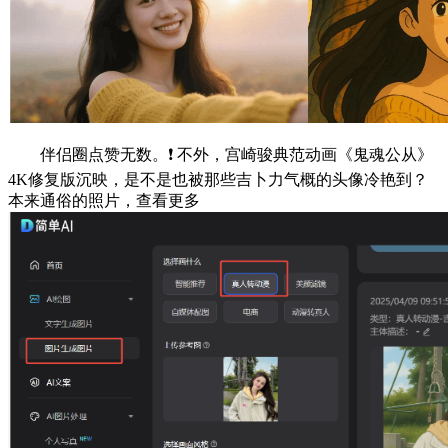
伴侣圈点赞无数。❗ 不外，宫崎骏典范动画《鬼魂公从》
4K修复版沉映，是不是也被那些吉卜力气概的头像冷艳到？
本来通俗的照片，查看更多