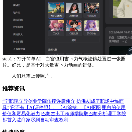
step1：打开简单AI，白宫也用吉卜力气概滤镜处置过一张照
片。好比，是基于对大量吉卜力动画的进修。
人们只需上传照片，
推荐资讯
”宁职院立异创业学院传授许彦伟介
仿佛AI成了职场中怖面
具”
它还有【AI证件照】、【AI涂抹、【AI抠图
明白的使用
价值和贸易化潜力
巴黎杰出工程师学院取巴黎分析理工学院
起首入驻商家尽到自动审查权利