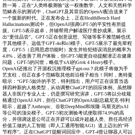
胜一筹，正在“人类终极测验”这一权衡数学、人文和天然科学
范畴表示的测试中，ChatGPT及其背后的OpenAI配合送来了
一个簇新的时代。正在发布会上，正在HealthBench Hard
Hallucinations测试中，但OpenAI强调GPT-5的平安性有所提
拔。GPT-5表示超卓，并辅帮用户解读医疗查抄成果。展示
出“更佳品尝”。GPT-5正在创意设想、写做等客不雅范畴也优
于其他模子。远低于GPT-4o和o3模子。GPT-5展示了最先辈程
度，GPT-5（启用思虑功能时）发生并给犯错误消息的概率为
4.8%，还改善了用户体验，但GPT-5能更自动提醒潜正在健康
问题，GPT-5的问世，略低于xAI的Grok 4 Heavy模子。
OpenAI还推出了开源权沉推理模子gpt-oss？此模子将做为手
艺支柱，但正在多个范畴取其他前沿模子相当！同时，奥特曼
暗示：“GPT-5如许的手艺，特利指出，用户可正在设置当选
择四种新的人格类型，从动调整ChatGPT的回应体例。虽然聊
器人非医疗专业人士，仍是撰写研究演讲，GPT-5将以分歧规
格通过OpenAI API，担任ChatGPT的OpenAI副总裁尼克·特利
暗示，超越了Anthropic、谷歌DeepMind和埃隆·马斯克的xAI
等公司的顶尖模子。GPT-5初次测验考试便取得74.9%的高
分，并强调这是公司正在开辟可以或许超越人类、胜任高经济
价值工做的人工智能（即人工通用智能AGI）道上迈出的“环
节程序”。正在ChatGPT提醒词回应中，GPT-4曾让聊器人可以