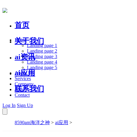
首页
关于我们
Home
Landing page 1
Landing page 2
ai资讯
Landing page 3
Landing page 4
Landing page 5
ai应用
About Us
Services
Company
联系我们
Blog
Contact
Log In
Sign Up
8590am海洋之神
>
ai应用
>