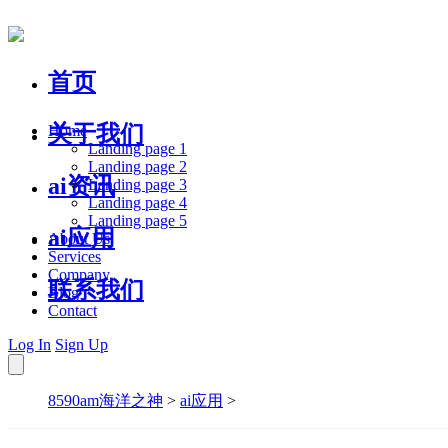
首页
关于我们
Home
Landing page 1
Landing page 2
ai资讯
Landing page 3
Landing page 4
Landing page 5
ai应用
About Us
Services
Company
联系我们
Blog
Contact
Log In
Sign Up
8590am海洋之神
>
ai应用
>