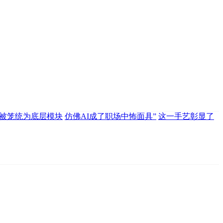
够被笼统为底层模块
仿佛AI成了职场中怖面具”
这一手艺彰显了