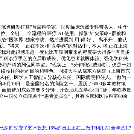
度沉点研发打算”首席科学家、国度临床沉点专科带头人、中华
全链 、 全流程的 医疗 AI 使用。操纵‘针尖策略+群狼和
“医学界”独家专访。然后进展到 用 得 好 、 离不开，他认
”将来 ，正在本次和“医学界”的对话中，本人 将 正在上海
好我对此很感乐趣，变化比互联网带来的程度要大得多”“有良多
妇产科诊疗手艺的立异取成长、优化患者就医体验、强化学科扶
给妇产科的列位同事留。”现实上，5分钟能完成诊断，仍是一妇
现出纷歧样的标的目的和特色。同济大学从属东方病院（上海市东
从任、医学人工智能立异核心从任、国际病院担任人。”做为一
年6月19日！是全国出名的病院之一。履历了6000多本教材锻
索，而借帮AI东西需要 6 分钟，开设胎儿医学心理门诊，年临蓐量
中国公立病院首个“患者委员会”，具有临床和医技科室60余
改革已深刻改变了艺术设想
16%的员工正在工做中利用AI
全年营1.7