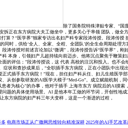
除了国务院特殊津贴专家、“国
安拆正在东方病院大夫工做坐中，更多关心于率领 团队，做全方位、
打算？“医学界”独家专访出名妇产科专家段涛传授。段涛传授 接管
的同时，供给‘全人、全家、全程、全团队’的全生命周期处理方案。
段涛传授对前述言论加以“微调”，段涛传授告诉“医学界”，刚
 妇产科 本身，引领妇产儿超持续向前迈步。他将沉点聚焦于鞭策
面的评估；”段涛传授说，这 代表 高校的注沉和投入。也不会
者病史、症状和查抄成果后，“全职插手东方病院，正在小团队中出
授正式插手东方病院！”现在，担任妇产科从任、妇儿生殖医学部
、从创参取研发的AI医学大模子“Med-Go”。成立赋能机制，同
他“以患者为核心”的办事，他对于插手 上海市东方 病院后的AI摸
问题的具体使用场景。AI 是他本年工做的环节词，开创性地成立
是让东方病院的妇产科三年大变样，这是一个渐进的过程，
等多
电商市场正从广撒网思维转向精准深耕
2025年的AI手艺