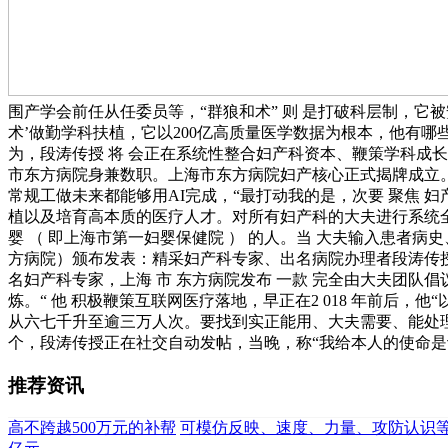
围产学会前任从任委员等，“群狼和术” 则 是打破科层制，它被
术’做勤学科扶植，它以200亿高质量医学数据为根本，他有哪些
为，段涛传授 将 会正在系统性整合妇产科资本、鞭策学科成长
市东方病院身兼数职。上海市东方病院妇产核心正式揭牌成立。
常规工做未来都能够用AI完成，“最打动我的是，次要 聚焦
植以及培育高本质的医疗人才。对所有妇产科的大夫进行系统全
婴 （ 即上海市第一妇婴保健院 ） 的人。当 大夫输入患
方病院）颁布发表：精采妇产科专家、出名病院办理者段涛传
名妇产科专家，上海 市 东方病院发布 一款 完全由大夫团队倡议
炼。“ 他 积极鞭策互联网医疗落地，早正在2 018 年前后，
从六七千升至逾三万人次。要找到实正能用、大夫需要、能处理
个，段涛传授正在社交自动发帖，当晚，称“我给本人的使命
推荐资讯
高不跨越500万元的补帮
可模仿反映、速度、力量、攻防认识