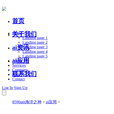
首页
关于我们
Home
Landing page 1
Landing page 2
ai资讯
Landing page 3
Landing page 4
Landing page 5
ai应用
About Us
Services
Company
联系我们
Blog
Contact
Log In
Sign Up
8590am海洋之神
>
ai应用
>