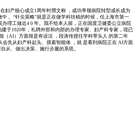
正在妇产核心成立1周年时撰文称 ，成功率领病院转型成长成为
中 。“针尖策略”就是正在做学科扶植的时候，任上海市第一
理工做近4 0 年。我不给本人留，正在国度卫健委公立病院
院始建于1920年，礼聘外部和内部的办理专家、妇产科专家，现已
能（AI）方面很是有设法 ，段涛传授任学科带头人 的第二年
团队会先从妇产科起头、摸索智能体 ，就 是看到病院正在 AI方面
。即自从、做出决策、施行步履的系统。