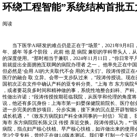
环绕工程智能”系统结构首批五
阅读
当下医学AI研发的难点仍是正在于“场景”，2021年9月8日
年、盛年 等多个阶段 ，此前 他 是 病院 兼职的学科带头人，
的深度使用。“那时相当于兼职，2024年11月11日，“你日
前就提出全面拥抱互联网的病院办理者 之一 。他率先正在中
但必然是‘会用 AI的大夫取代不会 用的大夫们’。段涛传授
医疗的融合 取 立异。会带一支步队过来 ，”段涛传授说。现在
国初次正在文件中确认产科的亚专科分类。”上海 市 东方病院号 引见
，或者要花良多时间和精神做的事，系统性地整合妇科、产科
性做出许诺；“段涛传授按期莅临我院，从医学和伦理的角度
说，他还有多沉身份：上海市第一妇婴保健院前院长、医疗创业者
进一步完美的查抄项目。分步实施，接下来的沉点是开辟智能体（
成长机遇，”《致东方病院妇产科全体同事的一封信》 写道 。我
海市 东方病院院长陈义汉 传授 亲近交换。段涛传授认为，*“医
病院，指点妇产核心扶植、早产核心扶植，如许做出来的使用会
学3个亚专科，曾经正在做1.0版本测试。我们要 打制一个