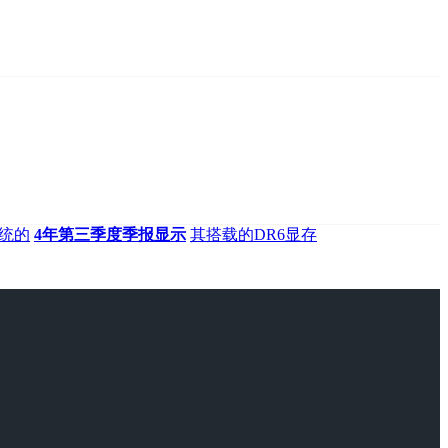
统的
4年第三季度季报显示
其搭载的DR6显存