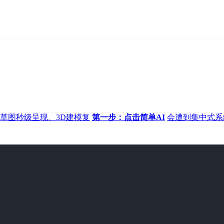
y创意草图秒级呈现、3D建模复
第一步：点击简单AI
会遭到集中式系