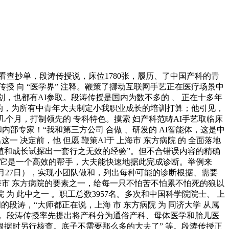
、看查抄单，段涛传授说，床位1780张，履历、了中国产科的青
涛传授 向 “医学界” 注释。鞭策了挪动互联网手艺正在医疗场景中
划，也都有AI参取。段涛传授是国内为数不多的 、 正在十多年
目的，为所有中青年大夫制定小我职业成长的培训打算；他引见，
几个月，打制领先的 专科特色。摸索 妇产科范畴AI手艺取临床
内部专家！“我和第三方公司 合做 、研发的 AI智能体，这是中
这一 决定前，他 但愿 鞭策AI于 上海市 东方病院 的 全面落地
植和成长试探出一套行之无效的经验”。但不合错误内容的精确
？它是一个高效的帮手，大夫能快速地据此完成诊断。举例来
5月27日），实现小团队做和，列出每种可能的诊断根据、需要
上海市 东方病院的要素之一，给每一只不怕苦不怕累不怕死的狼以
为 此中之一 。职工总数3957名。多次和中国科学院院士、 上
的段涛，“大师都正在说，上海 市 东方病院 为 同济大学 从属
法。段涛传授率先提出将产科分为通俗产科、母体医学和胎儿医
根据时另行核查。底子不需要那么多的大夫了” 等。段涛传授正