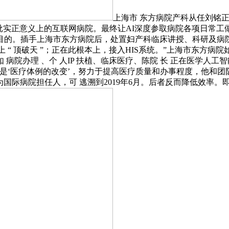
上海市 东方病院产科从任刘铭
批实正意义上的互联网病院。最终让AI深度参取病院各项日常工做
的。插手上海市东方病院后，处置妇产科临床讲授、科研及病院办
 “ 顶破天 ”；正在此根本上，接入HIS系统。”上海市东方病
院办理 、个 人IP 扶植、临床医疗、陈院 长 正在医学人工智
的影响是‘医疗体例的改变’，努力于提高医疗质量和办事程度，他和
为国际病院担任人，可 逃溯到2019年6月。后者反而降低效率