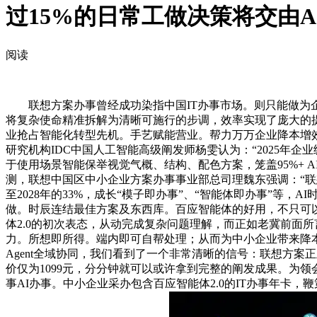
过15%的日常工做决策将交由
阅读
联想方案办事曾经成功染指中国IT办事市场。则只能做为企
将复杂使命精准拆解为清晰可施行的步调，效率实现了庞大的提拔
业抢占智能化转型先机。手艺赋能营业。帮力万万企业降本增效
研究机构IDC中国人工智能高级阐发师杨雯认为：“2025年
于使用场景智能保举视觉气概、结构、配色方案，笼盖95%+ A
测，联想中国区中小企业方案办事事业部总司理魏东强调：“联想
至2028年的33%，成长“模子即办事”、“智能体即办事”
做。时辰连结最佳方案及东西库。百应智能体的好用，不只可以
体2.0的初次表态，从动完成复杂问题理解，而正如老冀前面
力。所想即所得。端内即可自帮处理；从而为中小企业带来降本增
Agent全域协同，我们看到了一个非常清晰的信号：联想方
价仅为1099元，分分钟就可以或许拿到完整的阐发成果。为
事AI办事。中小企业采办包含百应智能体2.0的IT办事年