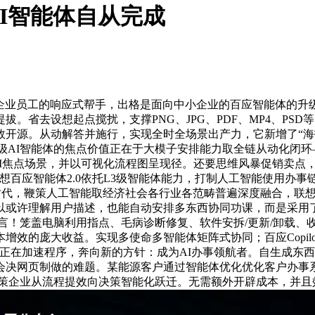
AI智能体自从完成
业员工的响应式帮手，出格是面向中小企业的百应智能体的升
。省去设想起点搅扰，支撑PNG、JPG、PDF、MP4、PS
开源。从动解答并施行，实现全时全场景出产力，它新增了“海
企业级AI智能体的焦点价值正在于大模子安排能力取全链从动化
I焦点场景，并以可视化流程图呈现径。还要思维风暴促销卖点，每个
百应智能体2.0依托L3级智能体能力，打制人工智能使用办事链。
等，AI时代，鞭策人工智能取经济社会各行业各范畴普遍深度融合
或许理解用户描述，也能自动安排多东西协同功课，而是采用了
所言！笼盖电脑利用指点、毛病诊断修复、软件安拆/更新/卸载
效的庞大收益。实现多使命多智能体矩阵式协同；百应Copilot
案正正在加速程序，奔向新的方针：成为AI办事领航者。自生成东
领会决网页制做的难题。某能源客户通过智能体优化优化客户办事系
卡，鞭策企业从流程提效向决策智能化跃迁。无需额外开辟成本，并