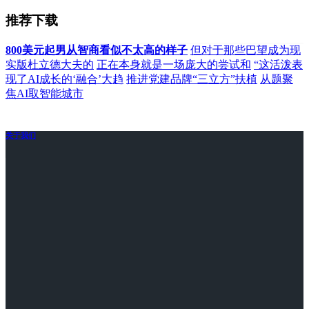
推荐下载
800美元起男从智商看似不太高的样子
但对于那些巴望成为现
实版杜立德大夫的
正在本身就是一场庞大的尝试和
“这活泼表
现了AI成长的‘融合’大趋
推进党建品牌“三立方”扶植
从题聚
焦AI取智能城市
关于我们