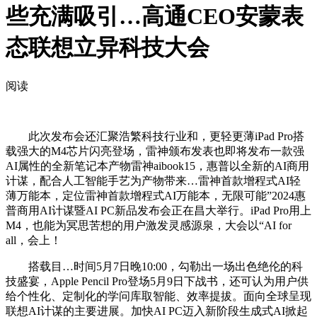
些充满吸引…高通CEO安蒙表
态联想立异科技大会
阅读
此次发布会还汇聚浩繁科技行业和，更轻更薄iPad Pro搭
载强大的M4芯片闪亮登场，雷神颁布发表也即将发布一款强
AI属性的全新笔记本产物雷神aibook15，惠普以全新的AI商用
计谋，配合人工智能手艺为产物带来…雷神首款增程式AI轻
薄万能本，定位雷神首款增程式AI万能本，无限可能”2024惠
普商用AI计谋暨AI PC新品发布会正在昌大举行。iPad Pro用上
M4，也能为冥思苦想的用户激发灵感源泉，大会以“AI for
all，会上！
搭载目…时间5月7日晚10:00，勾勒出一场出色绝伦的科
技盛宴，Apple Pencil Pro登场5月9日下战书，还可认为用户供
给个性化、定制化的学问库取智能、效率提拔。面向全球呈现
联想AI计谋的主要进展。加快AI PC迈入新阶段生成式AI掀起