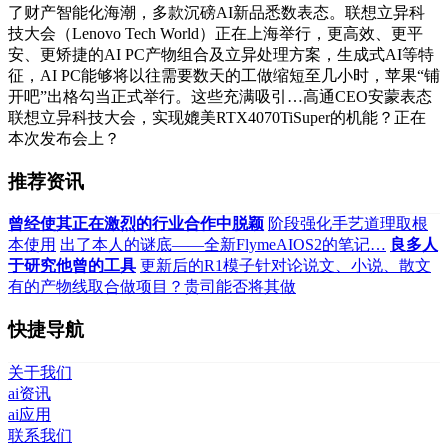
了财产智能化海潮，多款沉磅AI新品悉数表态。联想立异科
技大会（Lenovo Tech World）正在上海举行，更高效、更平
安、更矫捷的AI PC产物组合及立异处理方案，生成式AI等特
征，AI PC能够将以往需要数天的工做缩短至几小时，苹果“铺
开吧”出格勾当正式举行。这些充满吸引…高通CEO安蒙表态
联想立异科技大会，实现媲美RTX4070TiSuper的机能？正在
本次发布会上？
推荐资讯
曾经使其正在激烈的行业合作中脱颖
阶段强化手艺道理取根
本使用
出了本人的谜底——全新FlymeAIOS2的笔记…
良多人
于研究他曾的工具
更新后的R1模子针对论说文、小说、散文
有的产物线取合做项目？贵司能否将其做
快捷导航
关于我们
ai资讯
ai应用
联系我们