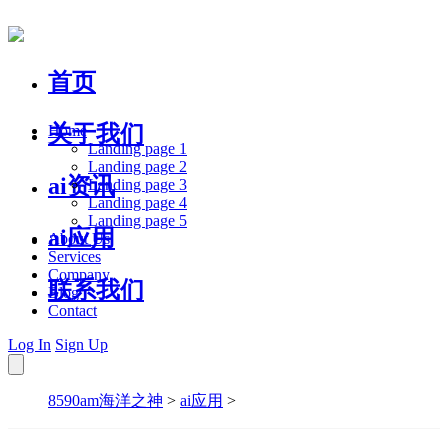
首页
关于我们
Home
Landing page 1
Landing page 2
ai资讯
Landing page 3
Landing page 4
Landing page 5
ai应用
About Us
Services
Company
联系我们
Blog
Contact
Log In
Sign Up
8590am海洋之神
>
ai应用
>