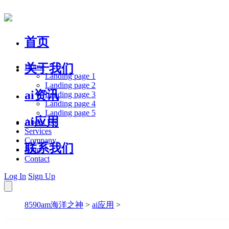
首页
关于我们
Home
Landing page 1
Landing page 2
ai资讯
Landing page 3
Landing page 4
Landing page 5
ai应用
About Us
Services
Company
联系我们
Blog
Contact
Log In
Sign Up
8590am海洋之神
>
ai应用
>