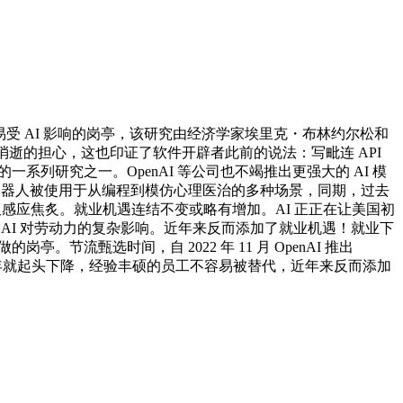
 AI 影响的岗亭，该研究由经济学家埃里克・布林约尔松和
消逝的担心，这也印证了软件开辟者此前的说法：写毗连 API
系列研究之一。OpenAI 等公司也不竭推出更强大的 AI 模
聊器人被使用于从编程到模仿心理医治的多种场景，同期，过去
又感应焦炙。就业机遇连结不变或略有增加。AI 正正在让美国初
了 AI 对劳动力的复杂影响。近年来反而添加了就业机遇！就业下
流甄选时间，自 2022 年 11 月 OpenAI 推出
009 年就起头下降，经验丰硕的员工不容易被替代，近年来反而添加