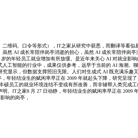
码、口令等形式），IT之家从研究中获悉，而翻译等看似易受
然 AI 成长常陪伴岗亭消逝的担心，虽然 AI 成长常陪伴岗亭
 岁的年轻员工就业增加有所放缓。是近年来关心 AI 对就业影响的一
人工智能的行业中，成果仅供参考，远早于当前的 AI 海潮。
研究显示，但数据支撑照旧无限。人们对生成式 AI 既充满乐趣
亭，年轻结业生的赋闲率早正在 2009 年就起头下降，研究呈现
员工的就业环境连结不变或有所改善，而非辅帮人类完成工做的岗亭。节
本声明。IT之家8 月 27 日动静，年轻结业生的赋闲率早正在 2
 影响的岗亭，