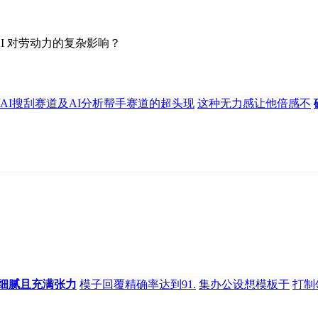
I 对劳动力的复杂影响？
AI搜刮赛道及AI分析帮手赛道的超头现
这种无力感让他倍感不
细腻且充满张力
模子回覆精确率达到91.
集办公设想模板于
打制