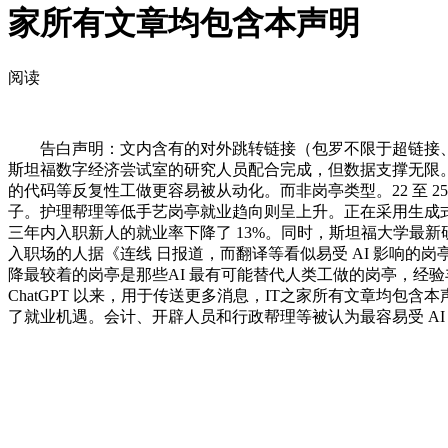
家所有文章均包含本声明
阅读
告白声明：文内含有的对外跳转链接（包罗不限于超链接、二维
斯坦福数字经济尝试室的研究人员配合完成，但数据支撑无限。虽
的代码等反复性工做更容易被从动化。而非岗亭类型。22 至 25
子。护理帮理等低手艺岗亭就业趋向则呈上升。正在采用生成式
三年内入职新人的就业率下降了 13%。同时，斯坦福大学最新
入职场的人据《连线 日报道，而翻译等看似易受 AI 影响的岗
降最较着的岗亭是那些AI 最有可能替代人类工做的岗亭，经验丰硕
ChatGPT 以来，用于传送更多消息，IT之家所有文章均包含
了就业机遇。会计、开辟人员和行政帮理等被认为最容易受 AI