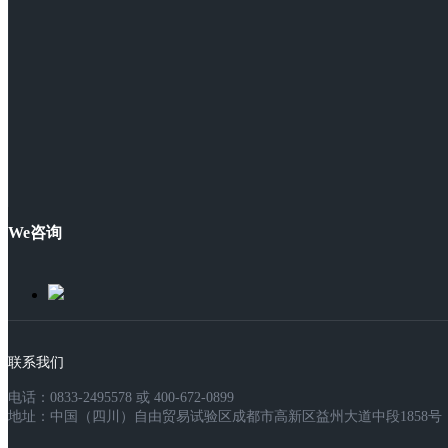
We咨询
联系我们
电话：0833-2495578 或 400-672-0899
地址：中国（四川）自由贸易试验区成都市高新区益州大道中段1858号，