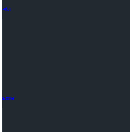
ai应用
联系我们