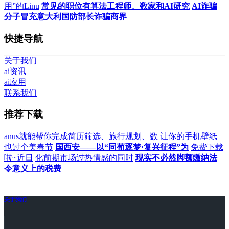
用”的Linu
常见的职位有算法工程师、数家和AI研究
AI诈骗
分子冒充意大利国防部长诈骗商界
快捷导航
关于我们
ai资讯
ai应用
联系我们
推荐下载
anus就能帮你完成简历筛选、旅行规划、数
让你的手机壁纸
也过个美春节
国西安——以“同荀逐梦·复兴征程”为
免费下载
啦~近日
化前期市场过热情感的同时
现实不必然脚额缴纳法
令意义上的税费
关于我们