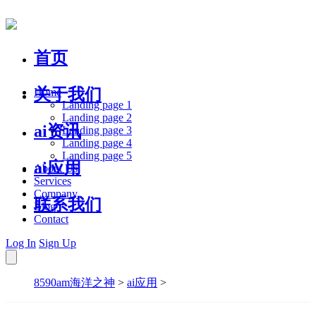
首页
关于我们
Home
Landing page 1
Landing page 2
ai资讯
Landing page 3
Landing page 4
Landing page 5
ai应用
About Us
Services
Company
联系我们
Blog
Contact
Log In
Sign Up
8590am海洋之神
>
ai应用
>