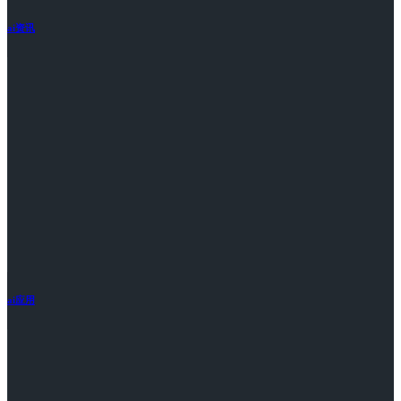
ai资讯
ai应用