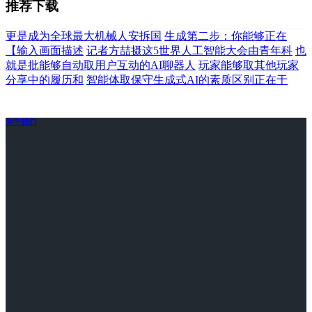
推荐下载
更是成为全球最大机械人安拆国
生成第二步：你能够正在
【输入画面描述
记者方喆摄这5世界人工智能大会由青年科
也
就是批能够自动取用户互动的AI聊器人
玩家能够取其他玩家
分享中的履历和
智能体取保守生成式AI的素质区别正在于
关于我们