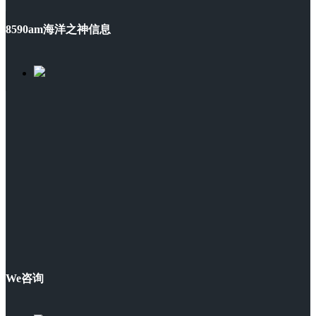
8590am海洋之神信息
We咨询