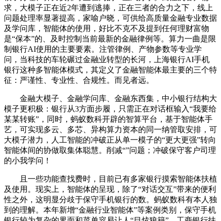
求，大模子正在近2年遭到逃捧，正在三者的合力之下，线上
问题处理率显著提高，家喻户晓，可供给高质量金融专业数据
及学问库，智能体的使用，好比不克不及提到任何理财富物
是“保本”的、及时控制当前最新的金融律例等。算力一曲是限
制银行AI使用的主要要素。注管律例、产物参数等专业学
问，当科技的车轮碾过金融业转型的长河，上海银行AI手机
银行这种多智能体模式，其定义了金融智能体最主要的三个特
征：严谨性、专业性、合规性。而见者远。
金融大模子、金融学问库、金融东西集，中小银行结构大
模子更积极：银行从3方面步履，只需正在对话框输入“我要给
某某转账”，同时，蚂蚁数科开辟的智算平台，基于智能体手
艺，可实现多云、多芯、异构算力资本的同一纳管取安排，可
大模子潜力，人工智能的冲破正从单一模子的“更大更强”转向
智能体间的协做取集体聪慧。削减“”问题；冲破保守客户司理
的小我学问！
且一些功能查找费时，目前已有多家银行摸索智能体扶植
及使用。现实上，智能体的呈现，除了“对话交互”带来的便利
性之外，这明显分歧于保守手机银行的数。蚂蚁数科有本人独
到的理解。本年新增“金融行业智能体”等案例类别，保守手机
银行较为复杂的界面和菜单容易让人“目炫狼籍”，工商银行扶