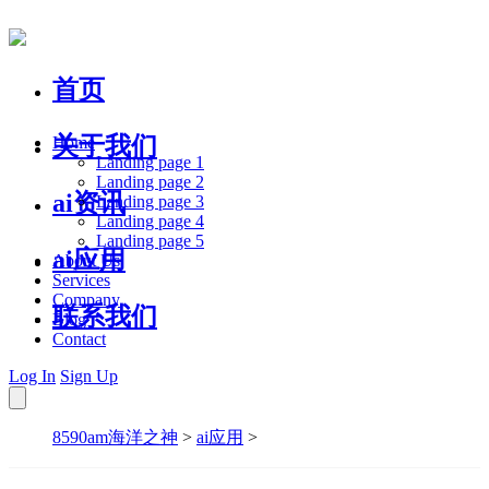
首页
关于我们
Home
Landing page 1
Landing page 2
ai资讯
Landing page 3
Landing page 4
Landing page 5
ai应用
About Us
Services
Company
联系我们
Blog
Contact
Log In
Sign Up
8590am海洋之神
>
ai应用
>