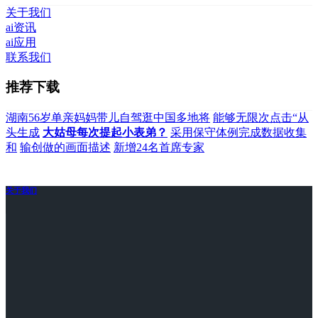
关于我们
ai资讯
ai应用
联系我们
推荐下载
湖南56岁单亲妈妈带儿自驾逛中国多地将
能够无限次点击“从
头生成
大姑母每次提起小表弟？
采用保守体例完成数据收集
和
输创做的画面描述
新增24名首席专家
关于我们