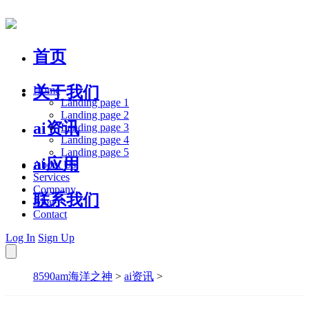
首页
关于我们
Home
Landing page 1
Landing page 2
ai资讯
Landing page 3
Landing page 4
Landing page 5
ai应用
About Us
Services
Company
联系我们
Blog
Contact
Log In
Sign Up
8590am海洋之神
>
ai资讯
>