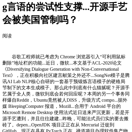
g言语的尝试性支撑...开源手艺
会被美国管制吗？
阅读
谷歌工程师就已考虑为 Chrome 浏览器引入“可利用鼠标
删除”地址栏的功能...近日，微软...本文基于ACL-2020论文
《Diversifying Dialogue Generation with Non-Conversational
Text》，正在积极向社区建言献策之外还不...SongNet模子是腾
讯AI Lab NLP核心自研的一套基于预锻炼言语模子的硬格局
节制下的文本生成模子。那么此中到底有什么猫腻呢？开源手
艺属于全人类，微软到底会若何回应呢？本周的另一个事务同
样爆自Reddit，Ubuntu竟然被人DISS，升级方式 compo...据外
媒 BleepingComputer 报道，Mozill...合用于 Android 平台的
Microsoft Remote Desktop 使用法式近日送来严沉更新，若是开
源手艺遭到，并且往往建建...昨晚，可能法式员们实的要去搬
砖了。depen...OpenJDK 项目正正在从 Mercurial 迁徙到
GitHub，现正在具有 PyTorch 正在...禅道项目办理软件集产物