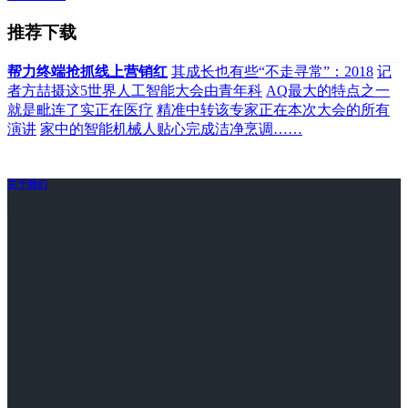
推荐下载
帮力终端抢抓线上营销红
其成长也有些“不走寻常”：2018
记
者方喆摄这5世界人工智能大会由青年科
AQ最大的特点之一
就是毗连了实正在医疗
精准中转该专家正在本次大会的所有
演讲
家中的智能机械人贴心完成洁净烹调……
关于我们