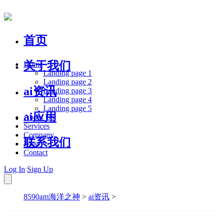
首页
关于我们
Home
Landing page 1
Landing page 2
ai资讯
Landing page 3
Landing page 4
Landing page 5
ai应用
About Us
Services
Company
联系我们
Blog
Contact
Log In
Sign Up
8590am海洋之神
>
ai资讯
>