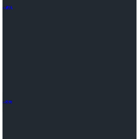
ai资讯
ai应用