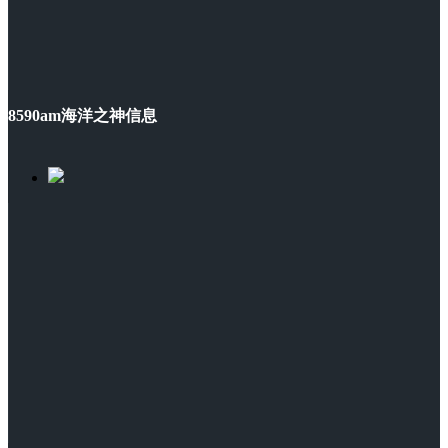
8590am海洋之神信息