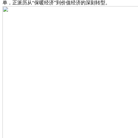
单，正派历从“保暖经济”到价值经济的深刻转型。