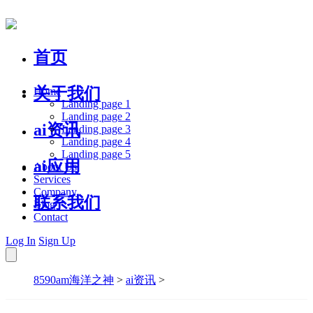
首页
关于我们
Home
Landing page 1
Landing page 2
ai资讯
Landing page 3
Landing page 4
Landing page 5
ai应用
About Us
Services
Company
联系我们
Blog
Contact
Log In
Sign Up
8590am海洋之神
>
ai资讯
>