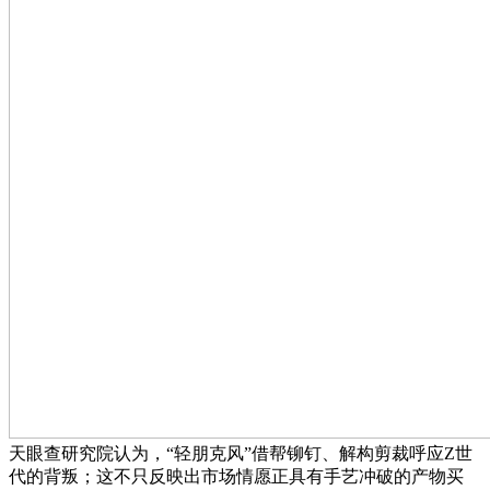
天眼查研究院认为，“轻朋克风”借帮铆钉、解构剪裁呼应Z世
代的背叛；这不只反映出市场情愿正具有手艺冲破的产物买