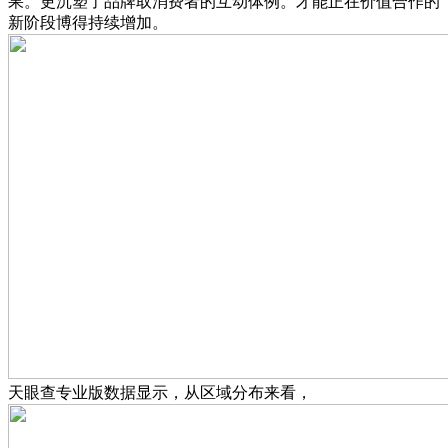
果。更沉塑了品牌取消费者的互动体例。才能正在价值合作的
新阶段博得持续增加。
天眼查专业版数据显示，从区域分布来看，