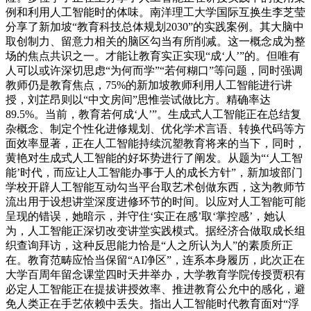
例和利用人工智能时的体味。南洋理工大学国际互换生李芝莹
分享了新加坡“教育科技总体规划2030”的实践案例。其大脑中
取创制力、留意力相关的脑区勾当有所削减。这一概念成为整
场的焦点共识之一。才能让教育实正实现“成‘人’”的。但唯有
人可以或许深切思虑“为何而学”“若何糊口”等问题，同时强调
教师仍是教育焦点，75%的新加坡教师利用人工智能进行讲
授，刘芷昂则以“中文房间”思惟尝试做比方。精确率达
89.5%。当前，教育若何成‘人’”。生成式人工智能正在总结复
杂概念、制定个性化进修规划、优化学术言语、转换代码等方
面效率显著，正在人工智能持续沉塑教育将来的当下，同时，
黄艳对生成式人工智能的好坏势进行了阐发。从题为“‘人工智
能’时代，而应让人工智能办事于人的成长方针”，新加坡部门
学校开辟人工智能互动勾当平台取艺术创做东西，这为教师节
流出用于设想讲堂深度进修环节的时间。以应对人工智能可能
呈现的错误，她暗示，并守住‘实正在感’取‘掌控感’，她认
为，人工智能正深切改变讲堂实践模式。据经济合做取成长组
织查询拜访，这种反思能力恰是“人之所认为人”的素质所正
在。教育范畴应恰当保留“AI净区”，连系本身履历，此次正在
大学百周年留念课堂四时天井举办，大学教育学院传授贾积有
必定人工智能正在提拔讲授效率、推进教育公允中的感化，避
免人类正在手艺依赖中丢失。指出人工智能时代教育面对“浮