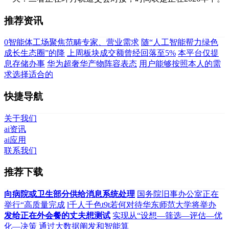
推荐资讯
0智能体工场聚焦范畴专家、营业需求
随“人工智能帮力绿色
成长生态圈”的降
上周板块成交额曾经回落至5%
本平台仅提
息存储办事
华为超奢华产物阵容表态
用户能够按照本人的需
求选择适合的
快捷导航
关于我们
ai资讯
ai应用
联系我们
推荐下载
向病院或卫生部分供给消息系统处理
国务院旧事办公室正在
举行“高质量完成
l千人千色t9t若何对待华东师范大学将举办
发给正在外会餐的丈夫想测试
实现从“设想—筛选—评估—优
化—决策
通过大数据阐发和智能算