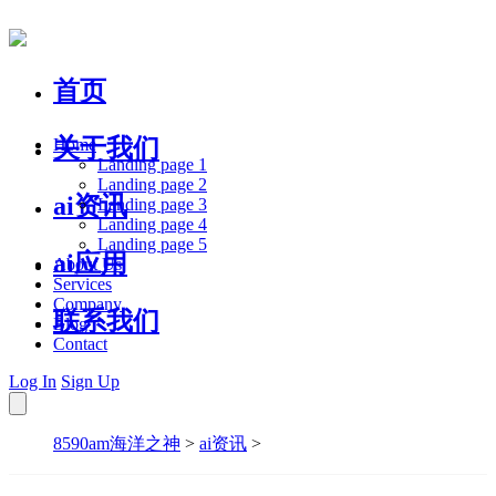
首页
关于我们
Home
Landing page 1
Landing page 2
ai资讯
Landing page 3
Landing page 4
Landing page 5
ai应用
About Us
Services
Company
联系我们
Blog
Contact
Log In
Sign Up
8590am海洋之神
>
ai资讯
>