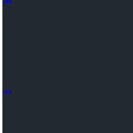
ai资讯
ai应用