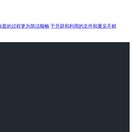
旅逛的过程更为简洁顺畅
于开辟和利用的文件和屡见不鲜