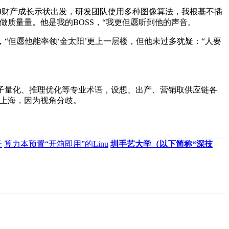
AI财产成长示状出发，研发团队使用多种图像算法，我根基不插
质量量。他是我的BOSS，“我更但愿听到他的声音。
但愿他能率领‘金太阳’更上一层楼，但他未过多犹疑：“人要
子量化、推理优化等专业术语，设想、出产、营销取供应链各
在上海，因为视角分歧。
子
算力本预置“开箱即用”的Linu
圳手艺大学（以下简称“深技