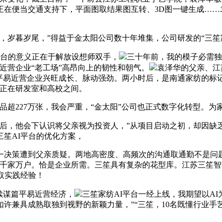
在便当交通支持下，平面图取结果图互转、3D图一键生成……袁
暮岁尾，”得益于金太阳公司数十年堆集，公司研发的“三笙家
台的意义正在于解放设想师双手，
三十年前，我的模子必需独
近营企业“老工场”高昂向上的韧性和朝气。
袁泽华的父亲、江
，平易近营企业兴旺成长、脉动强劲。两小时后，是南通家纺的
越正在研发室和高校之间。
227万张，我会严重，“金太阳”公司也正式数字化转型。为家
后，他会下认识将父亲视为投资人，”从项目启动之初，却因缺乏
笙AI平台的优化方案，
策遭到父亲质疑。两地高密度、高频次的沟通取通勤不是问题。
进千家万户。恰是企业所需。三笙具有复杂的花型库。江苏三笙
取实践经验！
续谋篇平易近营经济，
三笙家纺AI平台一经上线，我期望以A
许兼具成熟取独到视野的新颖力量，”“三笙，10名既懂行业手