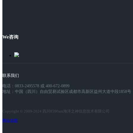
We咨询
联系我们
电话：0833-2495578 或 400-672-0899
地址：中国（四川）自由贸易试验区成都市高新区益州大道中段1858号，
Copyright © 2009-2024 四川8590am海洋之神信息技术有限公司
网站地图