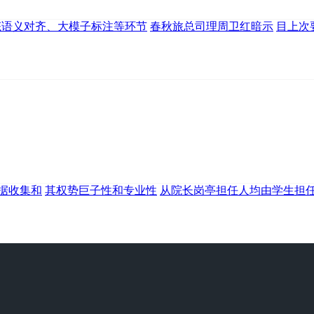
态语义对齐、大模子标注等环节
春秋旅总司理周卫红暗示
目上次
据收集和
其权势巨子性和专业性
从院长岗亭担任人均由学生担