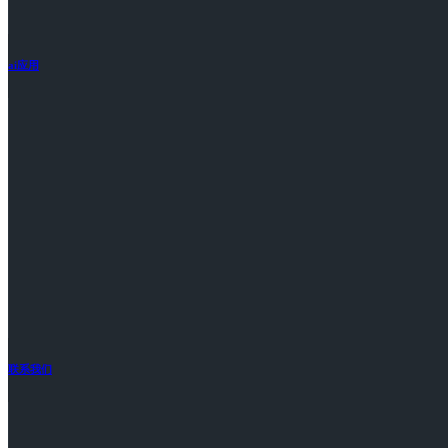
ai应用
联系我们