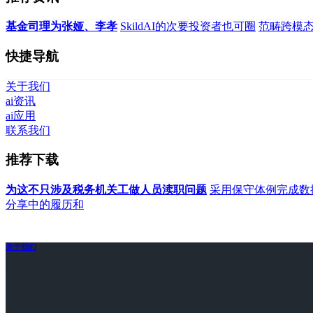
基金司理为张娅、李孝
SkildAI的次要投资者也可圈
范畴跨模
快捷导航
关于我们
ai资讯
ai应用
联系我们
推荐下载
为这不只涉及税务机关工做人员渎职问题
采用保守体例完成数
分享中的履历和
关于我们