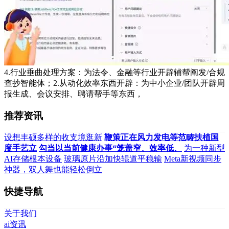
4.行业垂曲处理方案：为法令、金融等行业开辟辅帮阐发/合规
查抄智能体；2.从动化效率东西开辟：为中小企业/团队开辟周
报生成、会议安排、聘请帮手等东西，
推荐资讯
设想丰硕多样的收支境逛新
鞭策正在风力发电等范畴扶植国
度手艺立
勾当以当前健康办事“笼盖窄、效率低、
为一种新型
AI存储根本设备
玻璃原片沿加快辊道平稳输
Meta新视频同步
神器，双人舞也能轻松倒立
快捷导航
关于我们
ai资讯