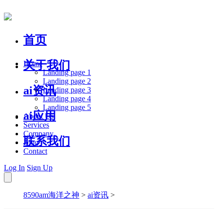
首页
关于我们
Home
Landing page 1
Landing page 2
ai资讯
Landing page 3
Landing page 4
Landing page 5
ai应用
About Us
Services
Company
联系我们
Blog
Contact
Log In
Sign Up
8590am海洋之神
>
ai资讯
>