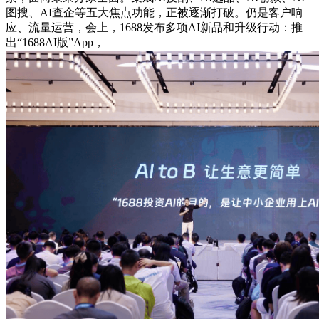
图搜、AI查企等五大焦点功能，正被逐渐打破。仍是客户响
应、流量运营，会上，1688发布多项AI新品和升级行动：推
出“1688AI版”App，