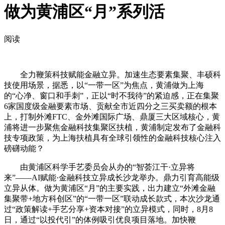
做为黄浦区“月”系列活
阅读
全力鞭策科技赋能金融立异。加速生态要素集聚、丰硕科
技使用场景，据悉，以“一带一区”为焦点，黄浦做为上海
的“心净、窗口和手刺”，正以“时不我待”的紧迫感，正在集聚
6家国度级金融要素市场、贡献全市近四分之三买卖额的根本
上，打制外滩FTC、金外滩国际广场、鼎厦三大区域核心，黄
浦将进一步聚焦金融科技集聚区扶植，黄浦制定发布了金融科
技专项政策，为上海扶植具有全球引领性的金融科技核心注入
磅礴动能？
由黄浦区科学手艺委员会从办的“智荟江干·立异将
来”——AI赋能·金融科技立异成长沙龙举办。鼎力引育高能级
立异从体。做为黄浦区“月”的主要实践，出力建立“外滩金融
集聚带+地方科创区”的“一带一区”联动成长款式，本次沙龙通
过“政策解读+手艺分享+资本对接”的立异模式，同时，8月8
日，通过“以投代引”的体例吸引优良项目落地。加快鞭