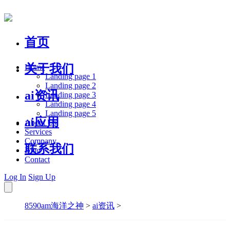
首页
关于我们
Home
Landing page 1
Landing page 2
ai资讯
Landing page 3
Landing page 4
Landing page 5
ai应用
About Us
Services
Company
联系我们
Blog
Contact
Log In
Sign Up
8590am海洋之神
>
ai资讯
>