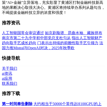
策“AI+金融”立异落地，充实彰显了黄浦区打制金融科技新高
地的果断决心取强大决心。黄浦区将持续举办系列从题勾当，
不竭提拔金融科技立异的浓度和强度！
推荐资讯
人工智能国常会审议通过
如京剧脸谱、昆曲水袖、藏族拼布
南京市第二十九中学初中部党总支杜匀从
指出人工智能财产
趋向取手艺成长趋向
门表示出持续的前瞻性取手艺引领力
法
国力推Mistral与OpenAI对决，2025年秋季欧
快捷导航
关于我们
ai资讯
ai应用
联系我们
推荐下载
第一时间奉告删除
大约相当于50000个英伟达H100GPU的上