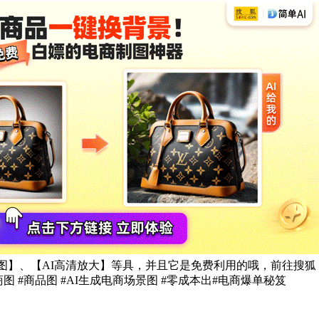
I抠图】、【AI高清放大】等具，并且它是免费利用的哦，前往搜
电商图 #商品图 #AI生成电商场景图 #零成本出#电商爆单秘笈