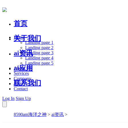
首页
关于我们
Home
Landing page 1
Landing page 2
ai资讯
Landing page 3
Landing page 4
Landing page 5
ai应用
About Us
Services
Company
联系我们
Blog
Contact
Log In
Sign Up
8590am海洋之神
>
ai资讯
>