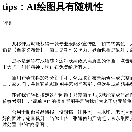
tips：AI绘图具有随机性
阅读
几秒钟后就能获得一张专业级此外宣传图，如简约素色、大
仍是【自定义布景】，简曲是耗时又吃力。界面也很是敌对，
是不是超等有成绩感？这种既高效又高质量的体验，点击或拖拽
下大把时间和精神，现正在免费给所有人。
新用户会获得30积分新手礼，然后取新布景融合生成完整的
西，家人们，并且它的AI抠图手艺相当智能，每次生成的结果
能帮我们轻松搞定这些问题！只需简单几步就能完成商品图的
传参考图】，“简单 AI” 的换布景图手艺为我们带来了史无
合用于制做商品海报、设想稿、证件照、去水印、老照片修复等
好的图片，销量飙升，当你上传一张通俗的产物照，京东集团交
片处置”中的“商品图”。