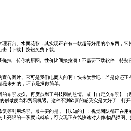
理石台、水面花影，其实现正在有一款超等好用的小东西，它操
点击【下载】按钮免费下载。
上传你的原图。性价比间接拉满！不需要下载软件，特别是抠图
宣传图片。它可是我们电商人的啊！快来尝尝吧！若是你还正在
都是未知的，环节是操做简单。
布景改换。再度点燃了科技圈的热情。或【自定义布景】（度更
前例的创做便当和贸易机遇。这种不测欣喜的感受实是太好了，打
利用场景。最主要的是，【认知的】：视觉团队都正在用的AI东
出亮眼的一季度成就单，可实现正在线快速对人像/物品抠图、换