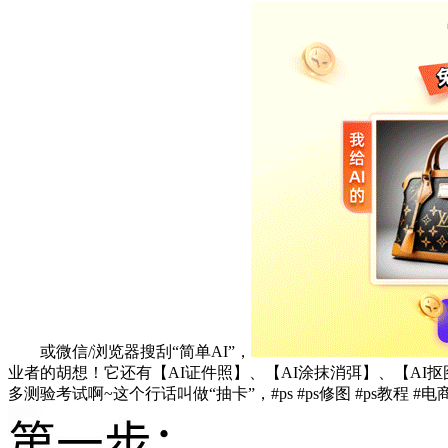
或微信/浏览器搜刮“简单AI”，
业者的胡想！它还有【AI证件照】、【AI涂抹消弭】、【A
多测验考试啊~这个行话叫做“抽卡”，#ps #ps修图 #ps教程 #