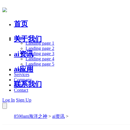
首页
关于我们
Home
Landing page 1
Landing page 2
ai资讯
Landing page 3
Landing page 4
Landing page 5
ai应用
About Us
Services
Company
联系我们
Blog
Contact
Log In
Sign Up
8590am海洋之神
>
ai资讯
>