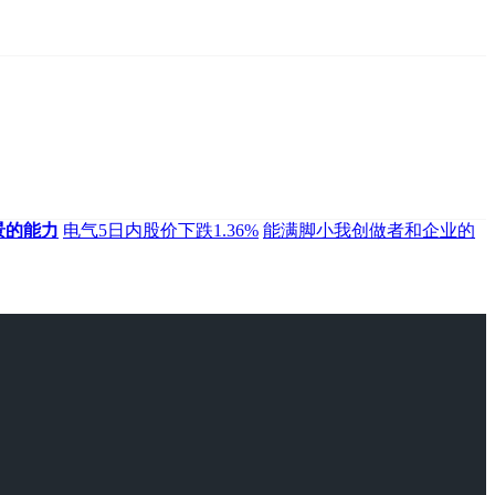
景的能力
电气5日内股价下跌1.36%
能满脚小我创做者和企业的