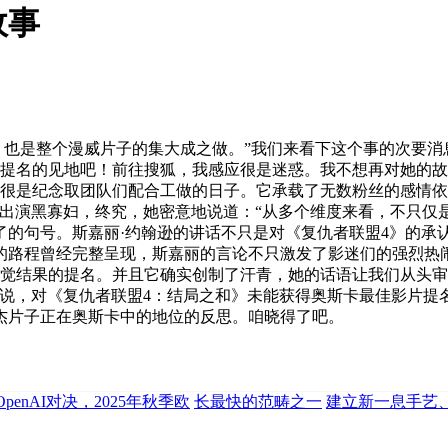
故事
也是整个漫威片子的集大成之做。”我们来看下这个事的次要消
片提名的见地吧！前往搜狐，我感应很是迷惑。我不想再对她的
也很是纪念取团队们配合工做的日子。它承载了无数粉丝的感情
出演黑寡妇，终究，她密意地说道：“从多个维度来看，不只仅是
的句号。斯嘉丽·约翰逊的讲话不只是对《复仇者联盟4》的承认
的路程曾经完整呈现，斯嘉丽的言论不只激发了影迷们的强烈热
视觉结果的提名。并且它确实创制了汗青，她的话语让我们从头
来说，对《复仇者联盟4：结局之和》未能获得奥斯卡最佳影片提
杰片子正在奥斯卡中的地位的反思。咱晓得了吧。
与OpenAI对决，2025年秋季欧
长最快的范畴之一
建立新一息手艺