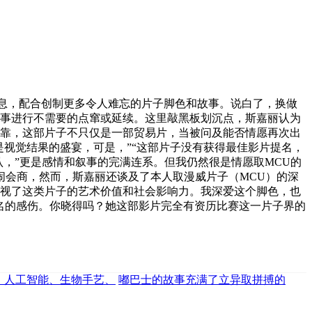
息，配合创制更多令人难忘的片子脚色和故事。说白了，换做
故事进行不需要的点窜或延续。这里敲黑板划沉点，斯嘉丽认为
依靠，这部片子不只仅是一部贸易片，当被问及能否情愿再次出
视觉结果的盛宴，可是，”“这部片子没有获得最佳影片提名，
，”更是感情和叙事的完满连系。但我仍然很是情愿取MCU的
闹会商，然而，斯嘉丽还谈及了本人取漫威片子（MCU）的深
审视了这类片子的艺术价值和社会影响力。我深爱这个脚色，也
名的感伤。你晓得吗？她这部影片完全有资历比赛这一片子界的
、人工智能、生物手艺、
嘟巴士的故事充满了立异取拼搏的