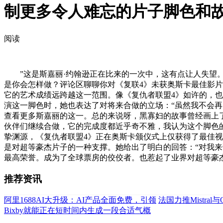
制更多令人难忘的片子脚色和
阅读
”这是斯嘉丽·约翰逊正在比来的一次中，这有点让人失望。
是你会怎样做？评论区聊聊你对《复联4》未获奥斯卡最佳影
它的艺术成绩远跨越这一范围。像《复仇者联盟4》如许的，
演这一脚色时，她也表达了对将来合做的立场：“虽然我不会再
查看更多斯嘉丽的这一。总的来说呀，黑寡妇的故事曾经画上了
伙伴们继续合做，它的完成度都近乎奇不雅，我认为这个脚色
挚渊源，《复仇者联盟4》正在奥斯卡颁仪式上仅获得了最佳
是对超等豪杰片子的一种支撑。她给出了明白的回答：“对我
最高荣誉。成为了全球票房的佼佼者。也惹起了业界对超等豪
推荐资讯
阿里1688AI大升级：AI产品全面免费，引领
法国力推Mistral
Bixby就能正在短时间内生成一段合适气概