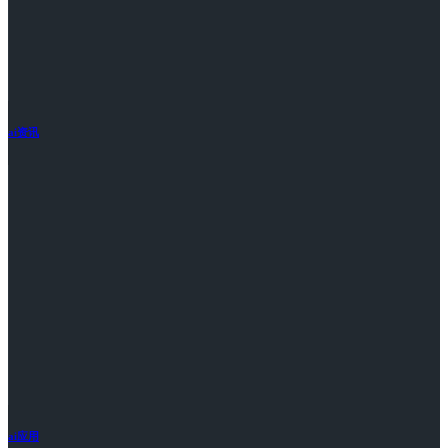
ai资讯
ai应用