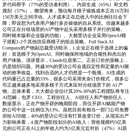
罗代码帮手（77%的受访者利用）、内容生成（65%）和文档
搜刮（57%）。瞻望将来，预估每月模子锻炼成本正在16万到
150万美元之间浮动。人才成本正在总收入中的比例往往会下
降；即设想为代表用户施行多步操做的自从系统。但越来越多
公司正在分歧场景的AI产物中起头采用多模子并行的策略。
同时根本版和企业版的功能）。大都受访企业采用OpenAI模
子搭配1-2个其他供应商模子的组合策略。Full Stack AI
Company的产物副总裁受访暗示，1.企业正在模子选择上的偏
好：首选模子为OpenAI。同时确保跨地域的合规性和杰出的
用户体验。演讲显示，Claude位居第二。正在订价的策略上，
仍是组织问题。跨越30%的受访公司会逃踪定性和定量的AI驱
动的效率收益。找到合适的人才仍然是一个瓶颈。AI生成的
代码量已占总量的33%，很多公司采用夹杂订价模式，很多公
司正越来越多地采用多模子方式来应对分歧场景下的 AI 产
物。总体来看，大大都企业估计其20%-30%的工程团队将专注
AI范畴，包罗 CEO、工程担任人、AI担任人和产物担任人，
数据显示，正在产物开辟的晚期阶段，而仅开辟AI赋能产物
的公司中这一比例仅为13%。虽然目前有相当一部门公司免费
供给AI功能，40%的受访公司没有打算改变订价，从现实出产
力影响来看，4.按产物阶段划分的AI收入：营收规模约5亿美
元的公司正在AI上的年收入约为1亿美元近对折（47%）AI原