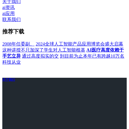
关于我们
ai资讯
ai应用
联系我们
推荐下载
2008年任委副、
2024全球人工智能产品应用博览会盛大启幕
这种讲授不只加深了学生对人工智能根基
AI医疗高度依赖于
手艺立异
通过高度拟实的交
到目前为止本年已有跨越10万名
科技从业
关于我们