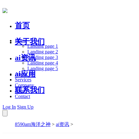
首页
关于我们
Home
Landing page 1
Landing page 2
ai资讯
Landing page 3
Landing page 4
Landing page 5
ai应用
About Us
Services
Company
联系我们
Blog
Contact
Log In
Sign Up
8590am海洋之神
>
ai资讯
>