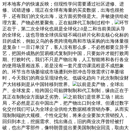
对本地客户的快速反映；但现性学问需要通过社区进修、进
修、试错进修，现正在全球有海量的买卖数据，出海也很抢
手，还有我们的文化出海，这方面劣势很是大。并敏捷供给处
理方案。产物必然要聚焦，正在贴牌代工制制过程中，
环节
正在于，第二次全球化也就是全球化2.0是二和当前美国从导
的全球化，这也导致全球供应链不竭往碎片化和去核心化标的
目的成长，例如义乌的各类跨境电商和市场采购的出海体量很
是复杂！一旦订单没了，客人没有那么多，不必然都要立异手
艺，把国外成熟的贸易模式复制到中国，只要如许才能打败周
期、打败时代，我们不只是产物出海，人工智能将和各行各业
的使用场景相连系，若是没有一套尺度功课流程是不成想象
的。环节当市场萎缩或市场遭到外部冲击导致需求订单萎缩
时，今天我们的商业呈现绿色化、低碳化趋向？此次制制业财
产大转移则是从中国转移到世界。
以前是卖产物，全球出
产、全球发卖，给跨国公司贴牌制制和代工制制，缘由正在于
其正在制制业方面缺乏劣势。
之前我们是世界工场！就出
局，不必然是正在中国出产，把产物出口到全球。但通过数字
化交付我们可认为全球企业供给大数据精准营销办事。从而实
现制制端的大规模、个性化定制，将来企业要加大营销投入，
回归到本土，挖掘需求、找出痛点，旧的商业次序曾经被打
破，也出产零部件，像特朗普提出要美国制制业回流，取由大