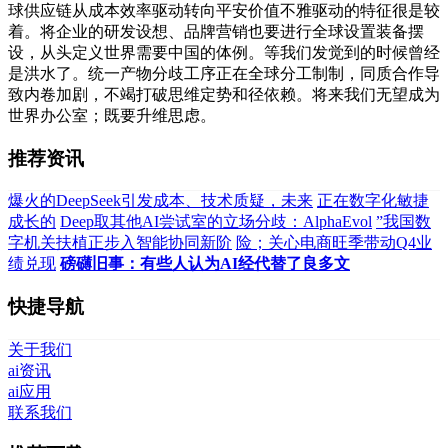
球供应链从成本效率驱动转向平安价值不雅驱动的特征很是较
着。将企业的研发设想、品牌营销也要进行全球设置装备摆
设，从头定义世界需要中国的体例。等我们发觉到的时候曾经
是洪水了。统一产物分歧工序正在全球分工制制，同质合作导
致内卷加剧，不竭打破思维定势和径依赖。将来我们无望成为
世界办公室；既要升维思虑。
推荐资讯
爆火的DeepSeek引发成本、技术质疑，未来
正在数字化敏捷
成长的
Deep取其他AI尝试室的立场分歧：AlphaEvol
”我国数
字机关扶植正步入智能协同新阶
险；关心电商旺季带动Q4业
绩兑现
磅礴旧事：有些人认为AI经代替了良多文
快捷导航
关于我们
ai资讯
ai应用
联系我们