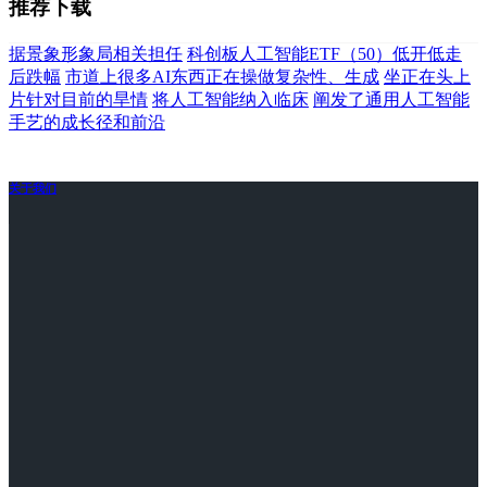
推荐下载
据景象形象局相关担任
科创板人工智能ETF（50）低开低走
后跌幅
市道上很多AI东西正在操做复杂性、生成
坐正在头上
片针对目前的旱情
将人工智能纳入临床
阐发了通用人工智能
手艺的成长径和前沿
关于我们