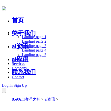
首页
关于我们
Home
Landing page 1
Landing page 2
ai资讯
Landing page 3
Landing page 4
Landing page 5
ai应用
About Us
Services
Company
联系我们
Blog
Contact
Log In
Sign Up
8590am海洋之神
>
ai资讯
>