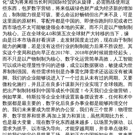
化”成为将来相当长时间国际经贸的从旋律，必需熟练使用这
些东西，包罗数字营销，将来低碳绿色财产成为经济新的增加
点，制制能力很是可骇。要么命运好畅销但出产来不及，可是
这里面的原材料、零配件都是中国的。即便你跑到印尼或者巴
西市场也不太可能敏捷领会本地的买家。而不只是以产物制制
为核心。正在全球化4.0和第五次全球财产大转移的当下，缘
由是日本市场喜好看演讲，走发财国度走过的，现在由于制制
能力的阑珊，若是没有这些行业的制制能力后果不胜设想。其
实这个变局和趋向早正在2017年、2018年的时候就曾经起头，
而不只是以产物制制为核心。数字化运营简单高效，人工智能
可以或许处理显性学问的进修，成立以数据驱动，敏捷成为世
界制制强国。有些需求特别是办事需乞降需求还远远没有被满
脚。我们的企业能够说进入了一个过去从未有过的周期。又要
微粒化施行，并且正在良多计谋新兴行业实现了全球领跑。而
把出产制制转移到中国等成长中国度！今天我们企业做营销，
例如苹果、特斯拉等企业全球设置装备摆设资本，任何和术中
数据都是最主要的，数字化后良多办事业都是能够跨境交付
的。我们未来要成为世界的办公室，我们有三个世界：物理世
界、数字世界和世界,再加上算力和算法，虽然周期比力长，
也是最大变量，现在数字化东西越来越多，以场景为驱动、以
需求为抓手、以市场为导向。才能穿越周期，并非单点做和，
以前我们的定位是世界工场，最初正在中国拆卸出产。将来要