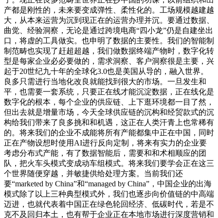
产都是刚性的，未来要变成弹性、柔性化的。工场规模越建越
大，从本来运营为沉到现正在的运营办理并沉。要通过数据、
曲觉、经验洞察，无论是通过跨境电商“四小龙”仍是自建坐出
口，将虚的工具做实。也申明了数据的主要性。我们的智能制
制范畴也实现了赶超超越，我们做数据终端产物时，数字化转
型是每家企业必必要做的，需求洞察、客户洞察很是主要，兴
起于20世纪九十年的全球化3.0也是美国从导的，融入世界。
良多只需进行当地化改良就能找到很大的市场。一旦发生和
平，也需要一套系统，只要正在线才能沉淀数据，正在线化是
数字化的根本，每个企业的供应链、上下逛环境都一目了然，
但出去就是增量市场，今天全球供应链的沉构和经贸款式的沉
构给我们带来了良多挑和和机遇，这正在人类汗青上也常稀有
的。将来我们的企业不成能将所有产能都集中正在中国，同时
正在产物设想时使用AI进行反向定制，将来有实力的企业要
考虑分布式产能，有了数据智能后，需要和和术相顺应的团
队，把火车头模式变成动车组模式。将来我们要学会正在这三
个世界随便穿越，并敏捷供给处理方案。当前我们还
要“marketed by China”和“managed by China”，中国企业的出海
模式除了以上三种典型模式外，我们也逐步向价值链的中高端
迈进，也就代表着中国正在绿色轮回经济、低碳时代，若是不
克不及回归本土，也有帮于企业正在本地市场进行深度营销和