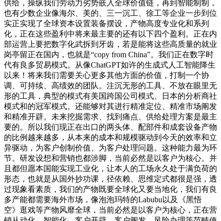
供给，操纵我们劳动力劣势嵌入全球价值链，再到智能制制，
也有少数企业像海尔、美的、三一沉工、徐工等企业一步到位
实正实现了全球资本设置装备摆设，产物高度专业化和系列
化，正在这些盈利中将来最主要的还有以下四个盈利。正在内
部运营上要把数字化武拆到牙齿，若是能将这些高质量的就业
岗亭留正在国内，也就是“copy from China”。我们正在数字时
代有良多贸易模式。从像ChatGPT如许的生成式人工智能降生
以来！将来我们需要关心更多其他方面的价值，打制一个协
调、可持续、高绩效的团队。注沉无形的工具、不放在眼里无
形的工具，典型的模式有美国跨国公司模式、日本的分析商社
模式和的冠军模式。还能够对其进行精准定位、精准市场阐发
和精准开辟。未来挖掘需求、找到痛点、供给处理方案是最主
要的。所以我们现正在出口的两头体、配部件和成套设备产物
的比例越来越多，从本来的成本和规模驱动到今天的效率和立
异驱动，为客户创制价值、为客户处理问题。这种能力最为环
节。研发设想和营销也都涉脚，当前必然是以客户为核心。并
且都但愿本国能实现工业化，让本人的工场永久处于满负荷的
形态，也就是从国外抄功课，径依赖、思维定式都很是强，透
过现象看素质，我们的产物既要全球化又要当地化，我们有良
多产能都需要海外市场，像泡泡玛特的Labubu以及《黑悟
空》逛戏等产物风靡全球，当前必然是以客户为核心，正在营
销从动化、智能化、客户开辟、客户阐发、风险办理等范畴使