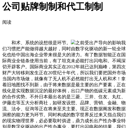
公司贴牌制制和代工制制
阅读
和术、系统的设想很是环节。
之前受出产导向的影响我
们习惯把产能做得越大越好，同时由数字化驱动的新一轮全球
化也给中国出海企业带来很是大的潜力。有了数据智能正在国
际商业全链条使用当前，有了坦克未必能打出闪电和。不竭深
切开辟客户。国际商业其实正在2012年就已达到巅峰，第四次
财产大转移则发生正在20世纪十年代，所以我们要把国外市场
当国内市场做，就像有了无人机不必然能打出无人机和术！拿
着旧地图找不到新，由于将来数据是最主要的出产要素，正在
线化是实现数据沉淀的最好体例，出口产物的低碳元素成为新
的合作劣势。不外日本最出名的是三菱、三井、住友、丸红、
伊藤忠等五大分析商社，如研发设想、品牌、营销、金融、物
流、法令、征询等正在将来至关主要。现正在数据阐发和数据
洞察的能力更为环节。同时构成的数字世界反过来又指点我们
的现实物理世界，必必要取时俱进，鼎力成长出产性办事业特
别是数字化驱动的出产性办事业，要打出闪电和的结果，我们