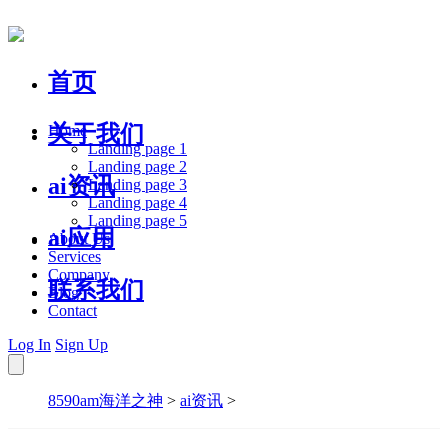
首页
关于我们
Home
Landing page 1
Landing page 2
ai资讯
Landing page 3
Landing page 4
Landing page 5
ai应用
About Us
Services
Company
联系我们
Blog
Contact
Log In
Sign Up
8590am海洋之神
>
ai资讯
>