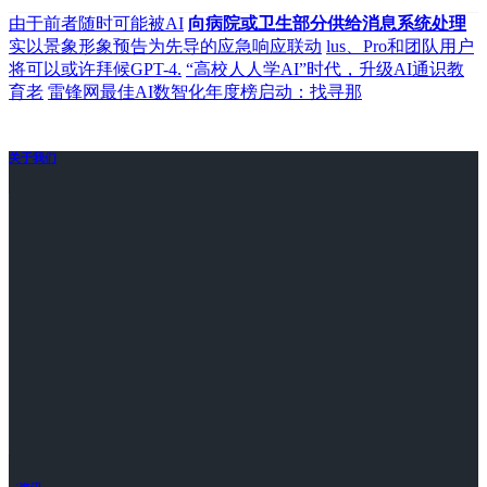
由于前者随时可能被AI
向病院或卫生部分供给消息系统处理
实以景象形象预告为先导的应急响应联动
lus、Pro和团队用户
将可以或许拜候GPT-4.
“高校人人学AI”时代，升级AI通识教
育老
雷锋网最佳AI数智化年度榜启动：找寻那
关于我们