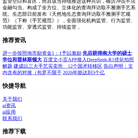
监管空白和盲区，而且该当持续推进这种共识，峻厉冲击不法
金融勾当。构成了全方位、立体化的查询拜访取不雅测手艺系
统。生态部日前发布《天然地生态查询拜访取不雅测手艺规
范》（下称《手艺规范》），全面强化机构监管、行为监管、
功能监管、穿透式监管、持续监管，
推荐资讯
进一步按照地市励资金1：1予以激励
先后获得南大学的硕士
学位和普林斯顿大
百度文小言APP接入DeepSeek-R1优化拍照
解题
建成以三大手艺买卖所、12个国术转移区
告白声明：文
内含有的对接（包罗不限于
2026年能达到3个亿
快捷导航
关于我们
ai资讯
ai应用
联系我们
推荐下载