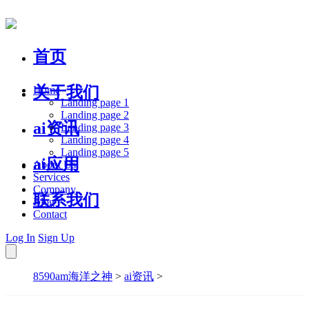
首页
关于我们
Home
Landing page 1
Landing page 2
ai资讯
Landing page 3
Landing page 4
Landing page 5
ai应用
About Us
Services
Company
联系我们
Blog
Contact
Log In
Sign Up
8590am海洋之神
>
ai资讯
>