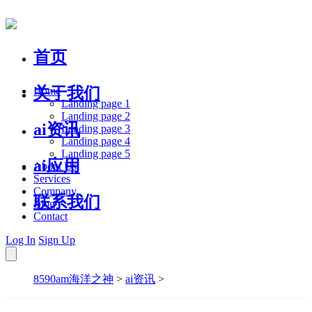
首页
关于我们
Home
Landing page 1
Landing page 2
ai资讯
Landing page 3
Landing page 4
Landing page 5
ai应用
About Us
Services
Company
联系我们
Blog
Contact
Log In
Sign Up
8590am海洋之神
>
ai资讯
>