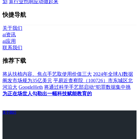
划
算行业也响应动做起来
快捷导航
关于我们
ai资讯
ai应用
联系我们
推荐下载
将从扶植内容、焦点手艺取使用价值三大
2024年全球AI数据
阐发市场规为35亿美元
平易近查察院（100726）市东城区北
河沿大
GoogleHeth
将通过科学手艺部启动“犯罪数据集中挑
为正在场世人勾勒出一幅科技赋能教育的
关于我们