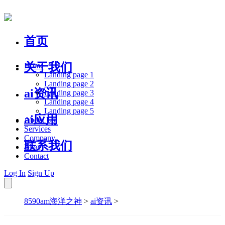
首页
关于我们
Home
Landing page 1
Landing page 2
ai资讯
Landing page 3
Landing page 4
Landing page 5
ai应用
About Us
Services
Company
联系我们
Blog
Contact
Log In
Sign Up
8590am海洋之神
>
ai资讯
>