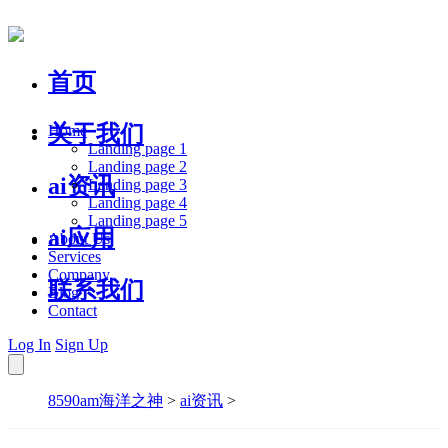
首页
关于我们
Home
Landing page 1
Landing page 2
ai资讯
Landing page 3
Landing page 4
Landing page 5
ai应用
About Us
Services
Company
联系我们
Blog
Contact
Log In
Sign Up
8590am海洋之神
>
ai资讯
>