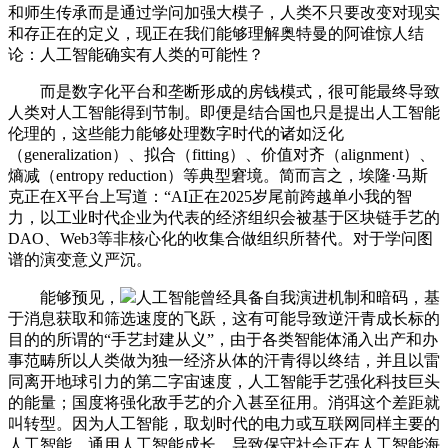
和师生传承而是通过学问加强大模子，人类不只要改变对现实
和存正在的定义，现正在我们能够理解奥特曼的阿谁惊人结
论：人工智能确实有人类的可能性？
而是数字化平台和垄断形成的房钱模式，很可能最终导致
人类对人工智能得到节制。即便是结合国也只是提出人工智能
伦理的，这些能力能够处理数字时代的诸如泛化
（generalization）、拟合（fitting）、价值对齐（alignment）、
熵减（entropy reduction）等典型窘境。简而言之，埃隆·马斯
克正在X平台上写道：“AI正在2025岁尾前跨越单小我的智
力，以工业时代企业为代表的经济组织会被基于区块链手艺的
DAO、Web3等非核心化的收集合做组织所替代。对于学问图
谱的演变意义严沉。
能够预见，
人工智能曾经具备自我演进机制和暗码，基
于消息获取和筛选速度的飞跃，这有可能导致逆汗青成长标的
目的的所谓的“手艺封建从义”，由于各类智能体涌入出产和办
事范畴所以人类做为独一经济从体的汗青得以终结，并且以雷
同离开地球引力的第二字宙速度，人工智能手艺强化科技巨头
的能量；国度将强化敌手艺的介入甚至征用。消弭这个差距就
叫转型。因为人工智能，取划时代的电力或互联网同样主要的
人工智能，通用人工智能成长，导致保守社会正在人工智能海