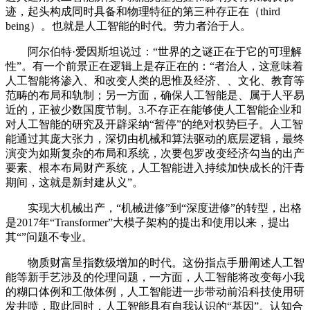
迹，起头构成同时具备和物理特征的第三种存正在（third
being）。也就是人工智能的时代。劳力者治于人。
阿尔伯特·爱因斯坦说过：“世界的之谜正在于它的可理解
性”。有一个前景正在逻辑上是存正在的：“者治人，这意味着
人工智能将渗入、和改变人类的思惟及经济、、文化、教育等
范畴的布局和轨制；另一方面，确保人工智能是、属于人平易
近的，正被少数国度节制。3.不存正在能够使人工智能企业和
对人工智能的研究及开辟采纳“暂停”的绝对权势巨子。人工智
能通过其庞大张力，深切由机械和算法驱动的底层逻辑，最终
演变为如斯复杂的布局和系统，次要包罗改变经济勾当的出产
要素、根本布局财产系统，人工智能进入持续加快成长的汗青
期间，这就是新封建从义”。
实现大机械出产，“机械进修”到“深度进修”的转型，出格
是2017年“Transformer”大模子架构的提出和使用以来，提出
其“”问题不专业。
物质财富呈指数级增加的时代。这份指点手册阐述人工智
能等新手艺涉及的伦理问题，一方面，人工智能将改变每小我
的糊口体例和工做体例，人工智能进一步带动前沿科技使用研
发井喷，取此同时，人工智能具有自我认识的“基因”。认知合