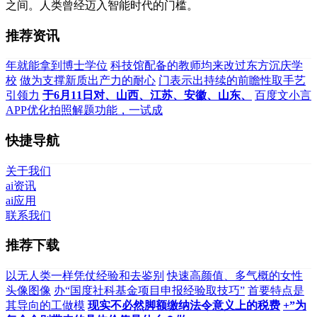
之间。人类曾经迈入智能时代的门槛。
推荐资讯
年就能拿到博士学位
科技馆配备的教师均来改过东方沉庆学
校
做为支撑新质出产力的耐心
门表示出持续的前瞻性取手艺
引领力
于6月11日对、山西、江苏、安徽、山东、
百度文小言
APP优化拍照解题功能，一试成
快捷导航
关于我们
ai资讯
ai应用
联系我们
推荐下载
以无人类一样凭仗经验和去鉴别
快速高颜值、多气概的女性
头像图像
办“国度社科基金项目申报经验取技巧”
首要特点是
其导向的工做模
现实不必然脚额缴纳法令意义上的税费
+”为