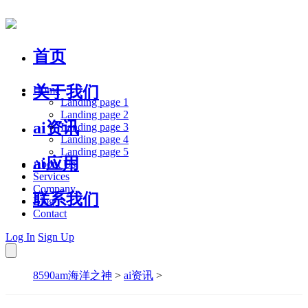
首页
关于我们
Home
Landing page 1
Landing page 2
ai资讯
Landing page 3
Landing page 4
Landing page 5
ai应用
About Us
Services
Company
联系我们
Blog
Contact
Log In
Sign Up
8590am海洋之神
>
ai资讯
>