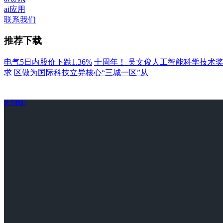
ai应用
联系我们
推荐下载
电气5日内股价下跌1.36%
十周年！ 吴文俊人工智能科学技术
求
区做为国际科技立异核心“三城一区”从
关于我们