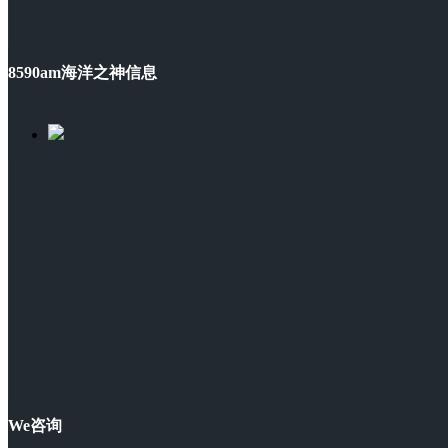
8590am海洋之神信息
We咨询