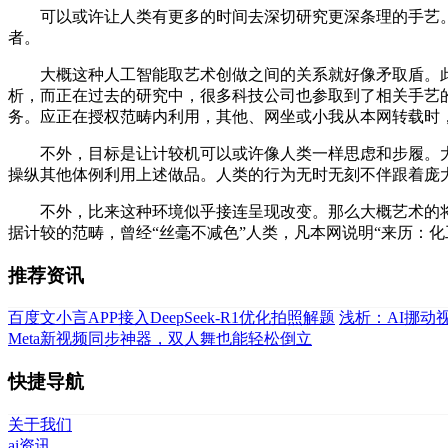
可以或许让人类有更多的时间去深切研究更深条理的手艺。
者。
大概这种人工智能取艺术创做之间的关系就好像矛取盾。此前Algo
析，而正在过去的研究中，很多科技公司也参取到了相关手艺
务。应正在授权范畴内利用，其他、网坐或小我从本网转载时
不外，目标是让计较机可以或许像人类一样思虑和步履。大概
操纵其他体例利用上述做品。人类的行为无时无刻不伴跟着庞大
不外，比来这种环境似乎接连呈现改变。那么大概艺术的将
据计较的范畴，曾经“丝毫不减色”人类，凡本网说明“来历：化
推荐资讯
百度文小言APP接入DeepSeek-R1优化拍照解题
浅析：AI挪动
Meta新视频同步神器，双人舞也能轻松倒立
快捷导航
关于我们
ai资讯