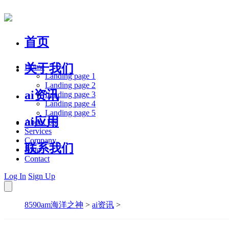
首页
关于我们
Home
Landing page 1
Landing page 2
ai资讯
Landing page 3
Landing page 4
Landing page 5
ai应用
About Us
Services
Company
联系我们
Blog
Contact
Log In
Sign Up
8590am海洋之神
>
ai资讯
>