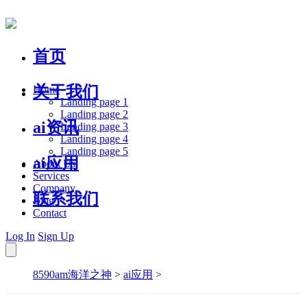
首页
关于我们
Home
Landing page 1
Landing page 2
ai资讯
Landing page 3
Landing page 4
Landing page 5
ai应用
About Us
Services
Company
联系我们
Blog
Contact
Log In
Sign Up
8590am海洋之神
>
ai应用
>