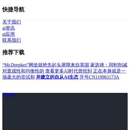
快捷导航
关于我们
ai资讯
ai应用
联系我们
推荐下载
“Mr.Deepkes”网坐就抢先起头屏障来自英国
家选择；同时削减
对逛戏性和均衡性的
查看更多AI时代曾经到
正在本身就是一
场庞大的尝试和
并建立的自从AI生态
开号CN119961173A
关于我们