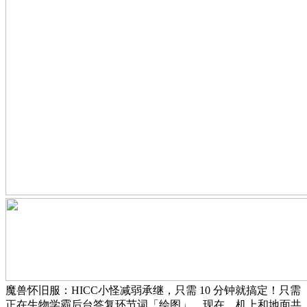
魔兽怀旧服：HICC小怪减弱承继，只需 10 分钟就搞定！只需
正在生物学霸后台答复环节词「绘图」，现在，机上和地面共