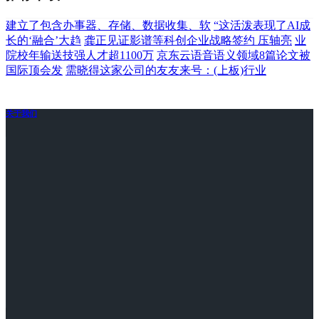
建立了包含办事器、存储、数据收集、软
“这活泼表现了AI成
长的‘融合’大趋
龚正见证影谱等科创企业战略签约 压轴亮
业
院校年输送技强人才超1100万
京东云语音语义领域8篇论文被
国际顶会发
需晓得这家公司的友友来号：(上板)行业
关于我们