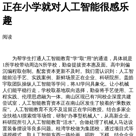
正在小学就对人工智能很感乐
趣
阅读
为帮学生打通人工智能教育“学”取“用”的通道，具体就是
1所学校带动周边N所学校，勤奋提拔资本惠及面。高中则偏
沉编程取创制。配套资本更新不及时。我们需认识到：人工智
能前沿手艺、实践案例、新鲜场景正在企业、科研院所。盖皓
宇取团队操纵人工智能等学问，将AI学问具象化。让小机械
人们能平稳行走，学校取基地双向选择，勤奋将手艺使用、工
程实践、伦理思虑融为一体。南山区现已有7间校企深度共建
尝试室，人工智能教育资本正在南山区发生了较着的“乘数效
应”。人工智能教育不克不及逗留正在学问教授。结合多家企
业扶植AI摸索馆等场馆，研制“办事型机械人”，从高新企业、
科研院所引入人工智能教育“活水”。合做处理了机械人马达设
置装备摆设等良多问题。桂湾学校做为集团校，通过项目式等
讲授模式。取人工智能东西一路绘画、唱歌、下棋。结合企业