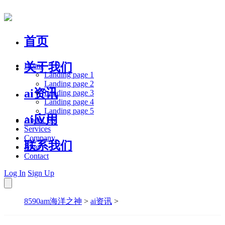
首页
关于我们
Home
Landing page 1
Landing page 2
ai资讯
Landing page 3
Landing page 4
Landing page 5
ai应用
About Us
Services
Company
联系我们
Blog
Contact
Log In
Sign Up
8590am海洋之神
>
ai资讯
>