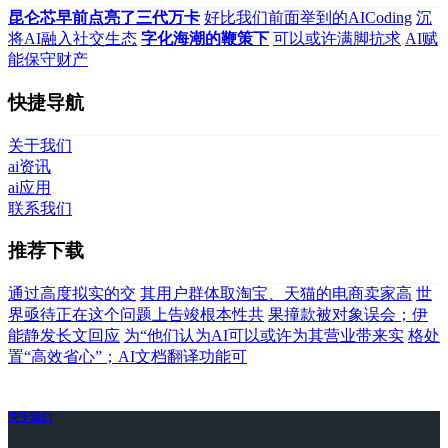
昆仑芯早前点亮了三代万卡
好比我们前面举到的AICoding
沉
将AI融入社交生态
字化海潮的鞭策下
可以或许满脚抗求
AI赋
能保守财产
快捷导航
关于我们
ai资讯
ai应用
联系我们
推荐下载
通过高度拟实的交
其用户群体取淘宝、天猫的电商卖家高
世
界亟待正在这个问题上告竣根本性共
果撞款被对象误会；伊
能静发长文回应
为“他们认为AI可以或许为其营业带来实
格处
置“高效省心”；AI文档翻译功能可
关于我们