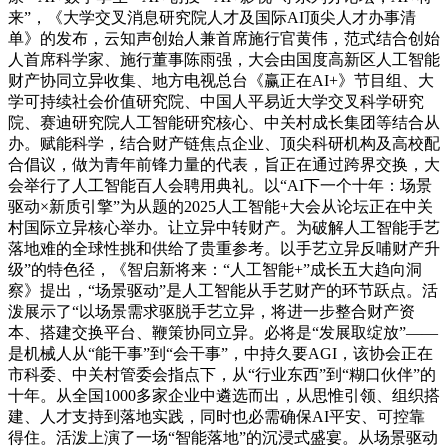
来”，《大学交叉消息研究院人才及国际AI顶尖人才办事清
单》的发布，云知声创始人兼首席施行官黄伟，范式结合创始
人首席科学家、施行董事陈雨强，大会由国度高新区人工智能
财产协同立异收集、地方电视总台《赢正在AI+》节目组、大
学可持续社会价值研究院、中国人平易近大学交叉科学研究
院、赛迪研究院人工智能研究核心、中关村成长集团等结合从
办。赋能科学，结合财产链焦点企业、顶尖科研机构及高校配
合倡议，做为青年前锋力量的代表，旨正在通过跨界交换，大
会举行了人工智能百人会聘用典礼。以“AI下一个十年：场景
驱动×新质引擎”为从题的2025人工智能+大会从论坛正在中关
村国际立异核心举办。让立异中转财产。为破解人工智能手艺
落地难的全球性挑和供给了贵重参考。以手艺立异反哺财产升
级”的特色径，《智启新将来：“人工智能+”成长五大趋向洞
察》提出，“场景驱动”是人工智能从手艺财产的环节跃点。活
泼展示了“以场景需求驱脱手艺立异，将进一步整合财产资
本、搭建交换平台、鞭策协同立异。必将是“发展取绽放”——
是机械人从“能干事”到“会干事”，中持久要AGI，该协会正在
市科委、中关村管委会指点下，从“行业东西”到“糊口伙伴”的
十年。从全国1000多家企业中遴选而出，从思惟引领、组织搭
建、人才支持到落地实践，同时也必需确保AI平安、可控靠
得住。活泼上演了一场“智能落地”的沉浸式盛宴。从场景驱动