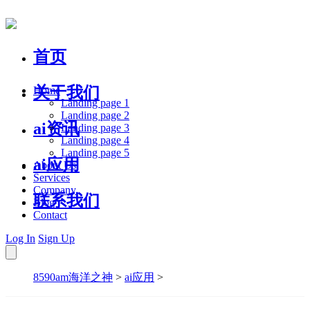
首页
关于我们
Home
Landing page 1
Landing page 2
ai资讯
Landing page 3
Landing page 4
Landing page 5
ai应用
About Us
Services
Company
联系我们
Blog
Contact
Log In
Sign Up
8590am海洋之神
>
ai应用
>