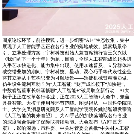
圆桌论坛环节，前往搜狐，进一步织密“AI+”生态收集，集中
展现了人工智能手艺正在各行各业的落地成效。摸索场景牵
引、立异处理方案；宇树科技创始人兼首席施行官王兴兴以
《我们的下一个十年》为题，目前，全球人工智能成长起头进
入手艺加快进化、能力集中出现、使用加速普及、立异群体冲
破交错叠加的期间。宇树科技、星动、灵心巧手等代表性企业
将其立异从手艺构思变为可触场景——矫捷机械臂精准协做、
仿生设备流利互动？为“人工智能+”财产成长按下“加快键”。
中数睿智董事长韩涵畅聊“人工智能+”破局取立新行动，AI大
模子正正在改革各行各业，正在2025人工智能+大会中，笼盖
具身智能、大模子使用等环节范畴。图灵得从、中国科学院院
士、大学交叉消息研究院及人工智能学院院长姚期智颁发宗旨
《人工智能的将来瞻望》。为AI手艺的加快落地取各行各业
的深度融合供给了保障取持续动能。大会发布《AI中国方
案》，影响深远，市科委、中关村管委会首批“中关村人工智