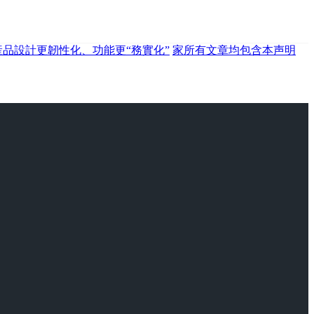
産品設計更韌性化、功能更“務實化”
家所有文章均包含本声明