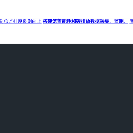
副总监杜厚良则向上
搭建笼盖能耗和碳排放数据采集、监测、