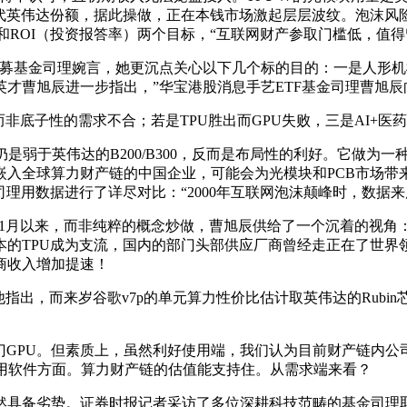
替代英伟达份额，据此操做，正在本钱市场激起层层波纹。泡沫风
和ROI（投资报答率）两个目标，“互联网财产参取门槛低，值
公募基金司理婉言，她更沉点关心以下几个标的目的：一是人形
才曹旭辰进一步指出，”华宝港股消息手艺ETF基金司理曹旭辰
底子性的需求不合；若是TPU胜出而GPU失败，三是AI+医药
弱于英伟达的B200/B300，反而是布局性的利好。它做为
入全球算力财产链的中国企业，可能会为光模块和PCB市场带来
用数据进行了详尽对比：“2000年互联网泡沫颠峰时，数据来历
月以来，而非纯粹的概念炒做，曹旭辰供给了一个沉着的视角：“这
的TPU成为支流，国内的部门头部供应厂商曾经走正在了世界
商收入增加提速！
指出，而来岁谷歌v7p的单元算力性价比估计取英伟达的Rub
门GPU。但素质上，虽然利好使用端，我们认为目前财产链内
使用软件方面。算力财产链的估值能支持住。从需求端来看？
备劣势。证券时报记者采访了多位深耕科技范畴的基金司理取