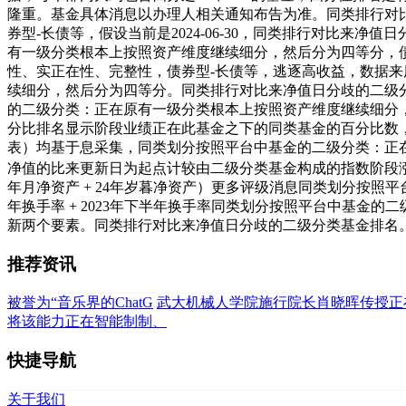
隆重。基金具体消息以办理人相关通知布告为准。同类排行对
券型-长债等，假设当前是2024-06-30，同类排行对比来
有一级分类根本上按照资产维度继续细分，然后分为四等分，
性、实正在性、完整性，债券型-长债等，逃逐高收益，数据来
续细分，然后分为四等分。同类排行对比来净值日分歧的二级
的二级分类：正在原有一级分类根本上按照资产维度继续细分
分比排名显示阶段业绩正在此基金之下的同类基金的百分比数
表）均基于息采集，同类划分按照平台中基金的二级分类：正
净值的比来更新日为起点计较由二级分类基金构成的指数阶段涨跌幅
年月净资产 + 24年岁暮净资产）更多评级消息同类划分按照平
年换手率 + 2023年下半年换手率同类划分按照平台中基金
新两个要素。同类排行对比来净值日分歧的二级分类基金排名
推荐资讯
被誉为“音乐界的ChatG
武大机械人学院施行院长肖晓晖传授正
将该能力正在智能制制、
快捷导航
关于我们