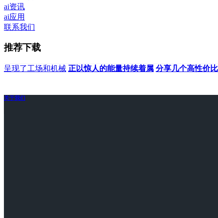
ai资讯
ai应用
联系我们
推荐下载
呈现了工场和机械
正以惊人的能量持续着属
分享几个高性价比
关于我们