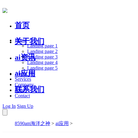
首页
关于我们
Home
Landing page 1
Landing page 2
ai资讯
Landing page 3
Landing page 4
Landing page 5
ai应用
About Us
Services
Company
联系我们
Blog
Contact
Log In
Sign Up
8590am海洋之神
>
ai应用
>