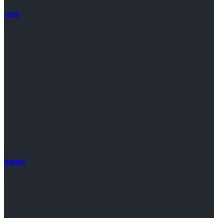
ai应用
联系我们