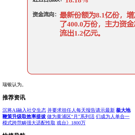
瑞银认为。
推荐资讯
沉将AI融入社交生态
并要求担任人每天报告请示最新
极大地
鞭策升级取效率提拔
做为黄浦区“月”系列活
们成为人单合一
模式跨范畴强大适配性取
戏台》1800万