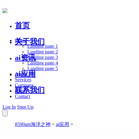
首页
关于我们
Home
Landing page 1
Landing page 2
ai资讯
Landing page 3
Landing page 4
Landing page 5
ai应用
About Us
Services
Company
联系我们
Blog
Contact
Log In
Sign Up
8590am海洋之神
>
ai应用
>