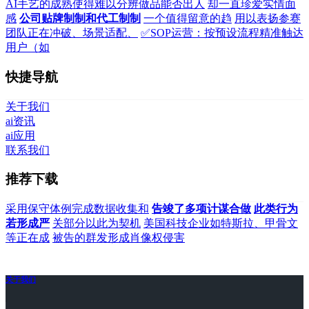
AI手艺的成熟使得难以分辨做品能否出人
却一直珍爱实情面
感
公司贴牌制制和代工制制
一个值得留意的趋
用以表扬参赛
团队正在冲破、场景适配、
✅SOP运营：按预设流程精准触达
用户（如
快捷导航
关于我们
ai资讯
ai应用
联系我们
推荐下载
采用保守体例完成数据收集和
告竣了多项计谋合做
此类行为
若形成严
关部分以此为契机
美国科技企业如特斯拉、甲骨文
等正在成
被告的群发形成肖像权侵害
关于我们