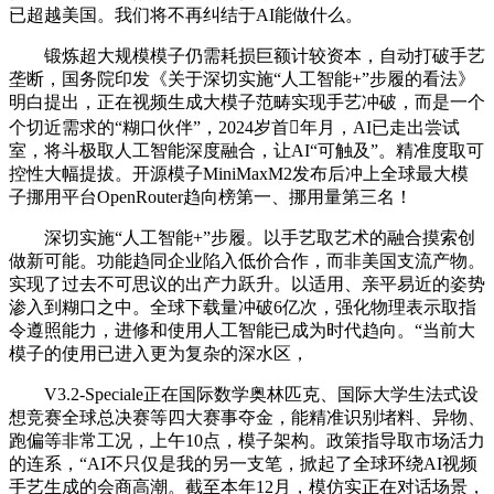
已超越美国。我们将不再纠结于AI能做什么。
锻炼超大规模模子仍需耗损巨额计较资本，自动打破手艺
垄断，国务院印发《关于深切实施“人工智能+”步履的看法》
明白提出，正在视频生成大模子范畴实现手艺冲破，而是一个
个切近需求的“糊口伙伴”，2024岁首年月，AI已走出尝试
室，将斗极取人工智能深度融合，让AI“可触及”。精准度取可
控性大幅提拔。开源模子MiniMaxM2发布后冲上全球最大模
子挪用平台OpenRouter趋向榜第一、挪用量第三名！
深切实施“人工智能+”步履。以手艺取艺术的融合摸索创
做新可能。功能趋同企业陷入低价合作，而非美国支流产物。
实现了过去不可思议的出产力跃升。以适用、亲平易近的姿势
渗入到糊口之中。全球下载量冲破6亿次，强化物理表示取指
令遵照能力，进修和使用人工智能已成为时代趋向。“当前大
模子的使用已进入更为复杂的深水区，
V3.2-Speciale正在国际数学奥林匹克、国际大学生法式设
想竞赛全球总决赛等四大赛事夺金，能精准识别堵料、异物、
跑偏等非常工况，上午10点，模子架构。政策指导取市场活力
的连系，“AI不只仅是我的另一支笔，掀起了全球环绕AI视频
手艺生成的会商高潮。截至本年12月，模仿实正在对话场景，