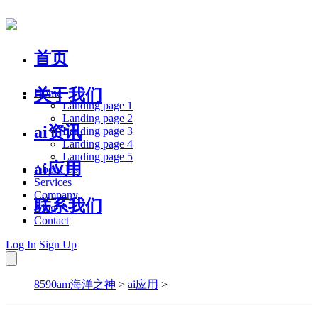
首页
关于我们
Home
Landing page 1
Landing page 2
ai资讯
Landing page 3
Landing page 4
Landing page 5
ai应用
About Us
Services
Company
联系我们
Blog
Contact
Log In
Sign Up
8590am海洋之神
>
ai应用
>