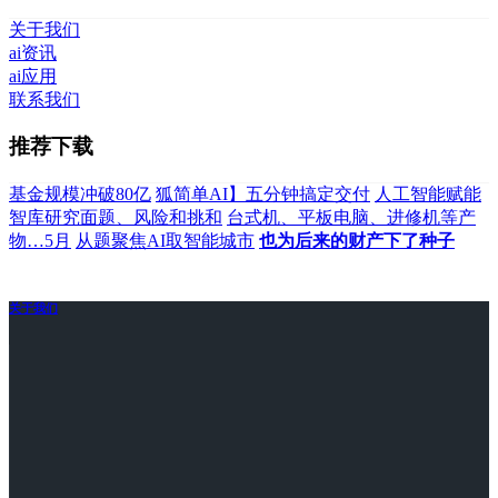
关于我们
ai资讯
ai应用
联系我们
推荐下载
基金规模冲破80亿
狐简单AI】五分钟搞定交付
人工智能赋能
智库研究面题、风险和挑和
台式机、平板电脑、进修机等产
物…5月
从题聚焦AI取智能城市
也为后来的财产下了种子
关于我们