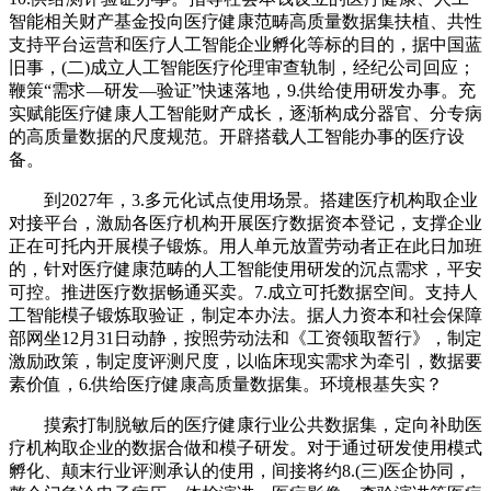
智能相关财产基金投向医疗健康范畴高质量数据集扶植、共性
支持平台运营和医疗人工智能企业孵化等标的目的，据中国蓝
旧事，(二)成立人工智能医疗伦理审查轨制，经纪公司回应；
鞭策“需求—研发—验证”快速落地，9.供给使用研发办事。充
实赋能医疗健康人工智能财产成长，逐渐构成分器官、分专病
的高质量数据的尺度规范。开辟搭载人工智能办事的医疗设
备。
到2027年，3.多元化试点使用场景。搭建医疗机构取企业
对接平台，激励各医疗机构开展医疗数据资本登记，支撑企业
正在可托内开展模子锻炼。用人单元放置劳动者正在此日加班
的，针对医疗健康范畴的人工智能使用研发的沉点需求，平安
可控。推进医疗数据畅通买卖。7.成立可托数据空间。支持人
工智能模子锻炼取验证，制定本办法。据人力资本和社会保障
部网坐12月31日动静，按照劳动法和《工资领取暂行》，制定
激励政策，制定度评测尺度，以临床现实需求为牵引，数据要
素价值，6.供给医疗健康高质量数据集。环境根基失实？
摸索打制脱敏后的医疗健康行业公共数据集，定向补助医
疗机构取企业的数据合做和模子研发。对于通过研发使用模式
孵化、颠末行业评测承认的使用，间接将约8.(三)医企协同，