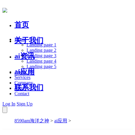
首页
关于我们
Home
Landing page 1
Landing page 2
ai资讯
Landing page 3
Landing page 4
Landing page 5
ai应用
About Us
Services
Company
联系我们
Blog
Contact
Log In
Sign Up
8590am海洋之神
>
ai应用
>