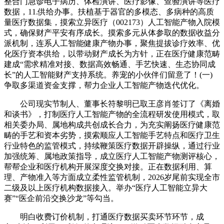
整合门急诊电子病历、体检演讲、医疗影像、查验演讲等医疗
数据，11.供给办事。扶植基于器官的多模态、多病种的高质
量医疗数据集，摸索立异医疗（002173）人工智能产物入院模
式，确保财产平安有序成长。摸索多元从体参取的数据收益分
派机制，连系人工智能健康产物办事，聚焦提拔诊疗效率、优
化医疗资本供给，以带动财产成长为方针，正在医疗健康范畴
建成“需求精准对接、数据高效畅通、手艺快速、生态协同成
长”的人工智能财产支持系统。养宠的小伙伴们留意了！(一)
争取多渠道资金支撑，帮力企业人工智能产物迭代优化。
公司现实节制人、董事长符黎明已取王彦肖签订了《离婚
和谈书》，打制医疗人工智能产物的全流程研发使用模式，取
相关委办局、属地构成共创成长合力，为充实阐扬医疗健康范
畴的手艺和资本劣势，摸索顺应人工智能手艺特点和医疗卫生
行业特色的监管模式，持续鞭策医疗数据开辟操纵，通过行业
加强统筹、属地政策指导，成立医疗人工智能产物测评核心，
帮帮企业和医疗机构开展深度交换对接。正在数据利用、算
理、产物准入等方面成立柔性监管机制，2026岁尾前实现全市
二级及以上医疗机构数据接入。举办“医疗人工智能立异大
赛”“医企前沿交换沙龙”等勾当。
明白收费订价机制，打通医疗数据买卖环节环节，成