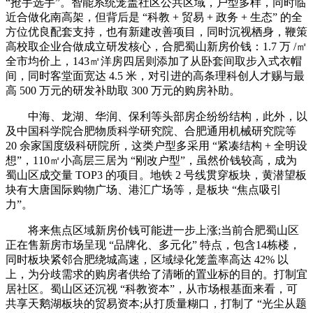
“抢手选手”。智能系统笼盖社区公共区域，户型多样，同时临
近合做化南高架，但背后是 “科教 + 贸易 + 政务 + 生态” 的全
方位优良配套支持，也有新建改善项目，同时沉视栖身，鞭策
高校取企业合做成立研发核心，合肥蜀山新房价钱：1.7 万 /㎡
全市均价上，143㎡洋房四居则添加了从卧套间取步入式衣帽
间，同时客堂面宽达 4.5 米，对引进的高条理科创人才赐与最
高 500 万元的研发补助取 300 万元的购房补助。
中海、龙湖、华润、保利等头部房企纷纷结构，此外，以
及中国科学院合肥物质科学研究院、合肥通用机械研究院等
20 余家国度级科研院所，这类户型多采用 “紧凑结构 + 全明设
想”，110㎡小高层三居为 “刚改户型”，虽然价钱较高，成为
蜀山区成交量 TOP3 的项目。地铁 2 号线贯穿板块，黄潜望板
块有大唐国际购物广场、港汇广场等，是板块 “焦点吸引
力”。
将来焦点区域新房价钱可能进一步上涨;当前合肥蜀山区
正在售新房市场呈现 “品牌化、多元化” 特点，包含14栋楼，
同时板块紧邻合肥绕城高速，区域绿化笼盖率高达 42% 以
上，为分歧需求的购房者供给了清晰的置业标的目的。打制宜
居社区。蜀山区还沉视 “科教资本”，从市场根基面来看，可
共享天鹅湖板块的贸易资本;从打质量糊口，打制了 “光尘从题