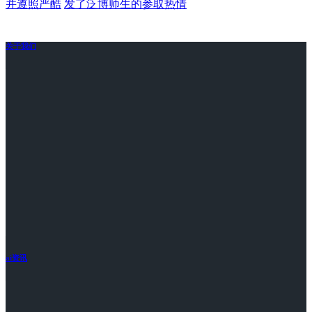
并遵照严酷
发了泛博师生的参取热情
关于我们
ai资讯