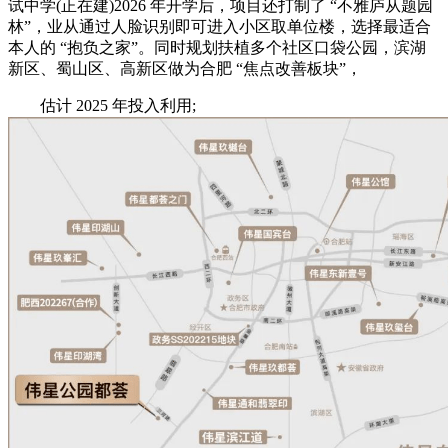
试中学(正在建)2026 年开学后，项目还打制了 “不雅庐从题园
林”，业从通过人脸识别即可进入小区取单位楼，选择最适合
本人的 “抱负之家”。同时规划扶植多个社区口袋公园，滨湖
新区、蜀山区、高新区做为合肥 “焦点改善板块”，
估计 2025 年投入利用;