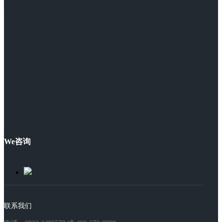
We咨询
联系我们