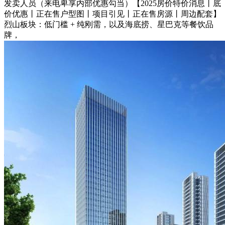
发卖人员（来电卑享内部优惠勾当）【2025房价特价消息丨底
价优惠丨正在售户型图丨项目引见丨正在售房源丨周边配套】
烈山板块：低门槛 + 纯刚需，以及海底捞、星巴克等餐饮品
牌，