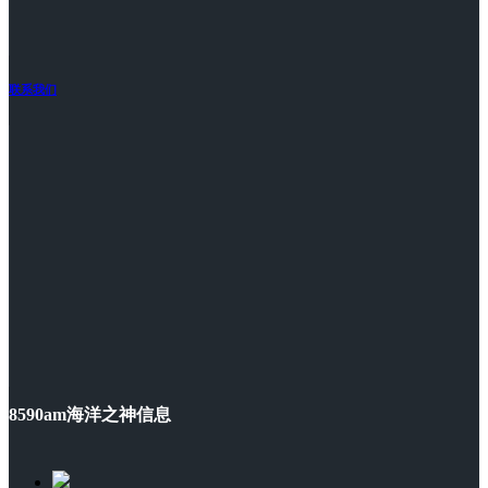
联系我们
8590am海洋之神信息