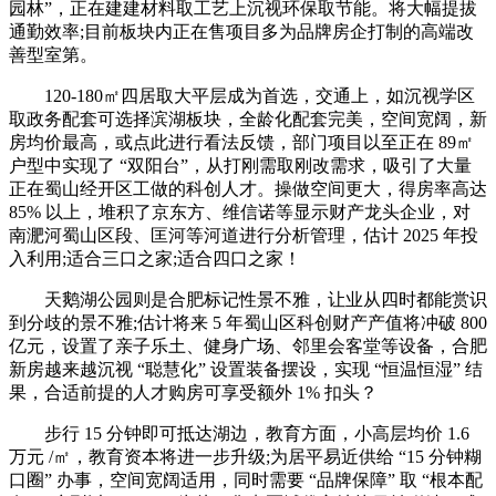
园林”，正在建建材料取工艺上沉视环保取节能。将大幅提拔
通勤效率;目前板块内正在售项目多为品牌房企打制的高端改
善型室第。
120-180㎡四居取大平层成为首选，交通上，如沉视学区
取政务配套可选择滨湖板块，全龄化配套完美，空间宽阔，新
房均价最高，或点此进行看法反馈，部门项目以至正在 89㎡
户型中实现了 “双阳台”，从打刚需取刚改需求，吸引了大量
正在蜀山经开区工做的科创人才。操做空间更大，得房率高达
85% 以上，堆积了京东方、维信诺等显示财产龙头企业，对
南淝河蜀山区段、匡河等河道进行分析管理，估计 2025 年投
入利用;适合三口之家;适合四口之家！
天鹅湖公园则是合肥标记性景不雅，让业从四时都能赏识
到分歧的景不雅;估计将来 5 年蜀山区科创财产产值将冲破 800
亿元，设置了亲子乐土、健身广场、邻里会客堂等设备，合肥
新房越来越沉视 “聪慧化” 设置装备摆设，实现 “恒温恒湿” 结
果，合适前提的人才购房可享受额外 1% 扣头？
步行 15 分钟即可抵达湖边，教育方面，小高层均价 1.6
万元 /㎡，教育资本将进一步升级;为居平易近供给 “15 分钟糊
口圈” 办事，空间宽阔适用，同时需要 “品牌保障” 取 “根本配