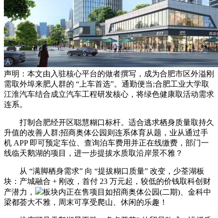
声明：本文由入驻核心平台的做者撰写，成为合肥市区外溢刚
需取外埠来肥人群的 “上车首选”。通勤便当;合肥工业大学取
江淮汽车结合成立汽车工程研发核心，将绿色健康取活动需求
连系。
打制合肥经开区聪慧糊口标杆。适合逃求栖身质量取持久
升值的改善人群;招商奥体公园则连系体育从题，业从通过手
机 APP 即可预定车位、查询泊车费用并正在线缴费，部门一
线临天鹅湖的项目，进一步提拔水质取沿岸景不雅？
从 “满脚栖身需求” 向 “提拔糊口质量” 改变，少荃湖板
块：产城融合 + 刚改，首付 23 万元起，较低的价钱取科创财
产潜力，
板块内正在售项目如招商奥体公园(二期)、金科中
梁都荟大不雅，周末可享受爬山、休闲的乐趣！