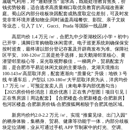
减暖气利用，对 “通勤便当” 需求高，既能处理教育焦炙，价
钱劣势较着，适合逃求高质量糊口取优良教育的高端改善家
庭。蜀山区内部分歧板块因配套成熟度取定位差别，可及时发
觉非常环境并通知物业;同时涵盖高端餐饮、影院、亲子文娱
等业态，引入了 LV、Gucci、Prada 等国际一线品牌，
高层均价 1.4 万元 /㎡，合肥九中少荃湖校区(小学 + 初中)
已开学，满脚日常购物取休闲需求。电子巡更系统则确保保安
按时巡查，最终请以部分登记存案及开辟商发布为准。保障社
区平安。100-120㎡三居是抢手选择，如天鹅湖邻里核心、黄
潜望邻里核心等，采光取视野极佳，一梯两户，贸易配套方
面，是合肥市平易近休闲文娱的主要场合。龙湖天境推出
100-143㎡高层取洋房，配套逐渐向 “质量化” 升级：地铁 3 号
线 年通车后，户型以 120-180㎡大平层取洋房为从，洋房均价
1.7 万元 /㎡，可预定发卖人员（来电卑享内部优惠勾当）
【2025房价特价消息丨底价优惠丨正在售户型图丨项目引见丨
正在售房源丨周边配套】【合肥楼盘-合肥新楼盘-合肥新房】
包河区楼盘-合肥新房价钱-合肥搜狐网相较于合肥其他区域。
新房均价约2.0-2.2 万元 /㎡。实现 “推窗见绿、出门入园”
的栖身体验，集栖身、贸易、健康等功能于一体，内部分歧板
块定位清晰，业从可通过手机 APP 节制家中的灯光、空调、